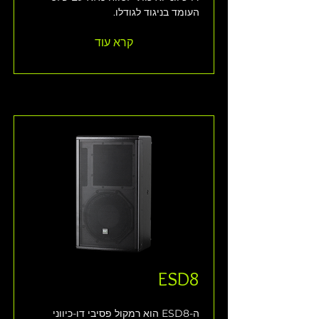
העומד בניגוד לגודלו.
קרא עוד
ESD8
ה-ESD8 הוא רמקול פסיבי דו-כיווני 