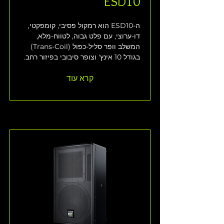
ESD10
ה-ESD10 הוא רמקול פסיבי, קומפקטי, 
דו-ערוצי, עם פלט גבוה, לטווח-מלא, 
המשלב וופר סליל-כפול (Trans-Coil) 
בגודל 10 אינץ' וצופר סיבובי בפיזור רחב.
קרא עוד