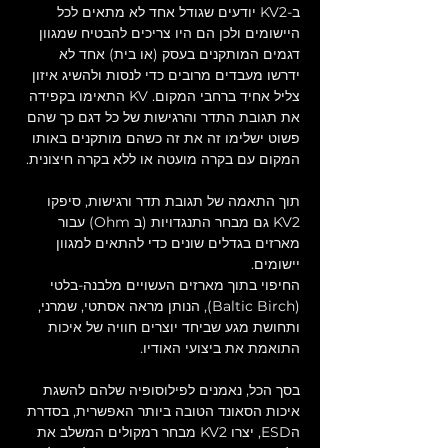
ב-KV2 יודעים שגודל אחד לא מתאים לכל 
היישומים ולכן הם היו צריכים להבטיח שמגוון 
דגמים המותקנים בעסק (או בית) אחד לא 
ידרשו מעבדים מרובים כדי לנסות ולהשיג איזון 
צליל אחיד ברחבי המקום. KV התאימו בקפידה 
את תגובת התדר והרגישות של כל דגם כך שהם 
פשוט ישלימו זה את זה כשהם מותקנים באותו 
המקום עם בקרה מועטה או ללא בקרה חיצונית.
תוך התאמה של תגובת תדר ורגישות, סיפקו 
KV2 גם מבחר התנגדויות (ב Ohm) עבור 
מארזים בגדלים שונים כדי להתאים למגוון 
יישומים.
החיפוי בתוך מארזים העשויים מלבנה-בלטי 
(Baltic Birch), הנותן מראה אסתטי, שמרני, 
ותחושת מגע שביחד יוצרים חוויה של איכות 
התואמת את ביצועי האודיו.
בסך הכל, נאמנים לפילוסופיה שלהם להשגת 
איכות הסאונד הטובה ביותר האפשרית, בסדרת 
הESD, יצרו KV2 מבחר רמקולים המשלב את 