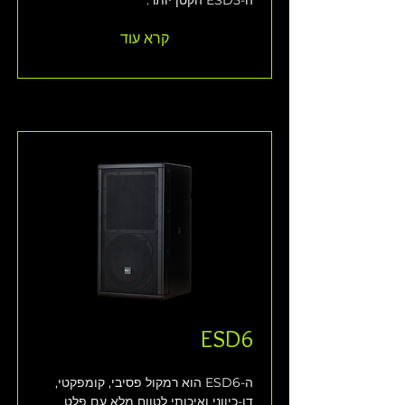
ה-ESD5 הקטן יותר. 
קרא עוד
ESD6
ה-ESD6 הוא רמקול פסיבי, קומפקטי, 
דו-כיווני ואיכותי לטווח מלא עם פלט 