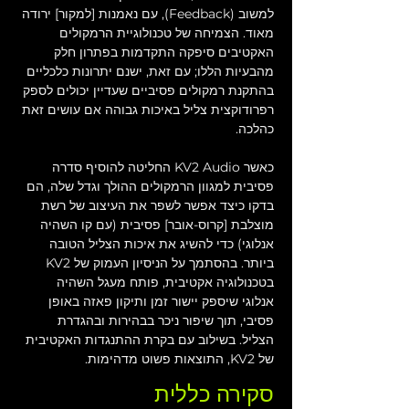
למשוב (Feedback), עם נאמנות [למקור] ירודה 
מאוד. הצמיחה של טכנולוגיית הרמקולים 
האקטיבים סיפקה התקדמות בפתרון חלק 
מהבעיות הללו; עם זאת, ישנם יתרונות כלכליים 
בהתקנת רמקולים פסיביים שעדיין יכולים לספק 
רפרודוקצית צליל באיכות גבוהה אם עושים זאת 
כהלכה.
כאשר KV2 Audio החליטה להוסיף סדרה 
פסיבית למגוון הרמקולים ההולך וגדל שלה, הם 
בדקו כיצד אפשר לשפר את העיצוב של רשת 
מוצלבת [קרוס-אובר] פסיבית (עם קו השהיה 
אנלוגי) כדי להשיג את איכות הצליל הטובה 
ביותר. בהסתמך על הניסיון העמוק של KV2 
בטכנולוגיה אקטיבית, פותח מעגל השהיה 
אנלוגי שיספק יישור זמן ותיקון פאזה באופן 
פסיבי, תוך שיפור ניכר בבהירות ובהגדרת 
הצליל. בשילוב עם בקרת ההתנגדות האקטיבית 
של KV2, התוצאות פשוט מדהימות.
סקירה כללית