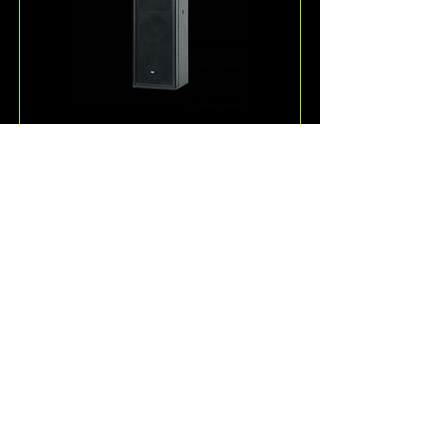
ESD36
אחד הרמקולים היותר ייחודיים ש-KV2-
Audio מציעה, ה-ESD36 הוא רמקול 
תלת-ערוצי פסיבי בטווח-מלא לתוכן 
ווקאלי ומוזיקה.
קרא עוד