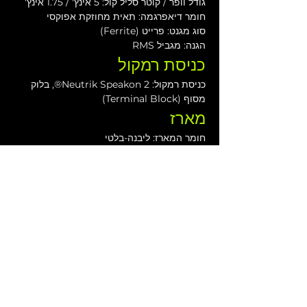
גודל וופר / קוטר סליל קול: 5 אינץ' / 1.75 אינץ'
חומר דיאפרגמה: תאית מחוזקת אפוקסי
סוג מגנט: פרייט (Ferrite)
הגנה: מגביל RMS
כניסת רמקול
כניסת רמקול: 2 Neutrik Speakon®, בלוק 
מסוף (Terminal Block)
מארז
חומר המארז: ליבנה-בלטי
צבע: שחור מאט קלוף כתום או כל RAL
מידות פיזיות
גובה: 150 מ"מ (5.9 אינץ')
רוחב: 316 מ"מ (12.4 אינץ')
עומק: 224.7 מ"מ (8.84 אינץ')
משקל: 7 ק"ג (15.4 פאונד)
הורדות
גיליון נתונים של ESD5
מדריך למשתמש של סדרת ESD