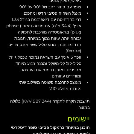
ליציע/מזאנין/לופט
צופר עם פיזור רחב של 90° על 90° 
מעגל השהיה פסיבי חדש ומהפכני
דרייבר דחיסה עם דיאפרגמה בגודל 1.33 
אינץ' (34,4 מ"מ) עם מכסה פאזה (phase 
plug) בגיאומטריה מורכבת לתפוקה 
גבוהה יותר, עיוות נמוך במיוחד, תגובת 
תדר מורחבת  מנוע סליל עשוי מגנט פרייט 
(ferrite)
וופר 5 אינץ' עם השראה נמוכה טכנולוגיית 
סליל-קול קל-משקל ומבנה מנוע מיוחד, 
מגבירים באופן דרמטי את העוצמה 
ומורידים עיוותים
מעוצב להרכבה פשוטה משילוב שתי 
נקודות מתלה M10
תושבת תקרה לתקרה (KVV 987 344) כלולה 
במוצר.
יישומים
תוכנן במיוחד כרמקול פסיבי סופר דיסקרטי 
לשחזור מוזיקה ודיבור מוקלטים