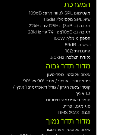
המערכת
מקסימום SPL לטווח ארוך: 109dB
שיא SPL מקסימלי: 115dB
תגובה (ב-3dB): 125Hz עד 22kHz
תגובה (ב-10dB): 74Hz עד 28kHz
הספק מומלץ: 100W
רגישות: 89dB
התנגדות: 16Ω
נקודת הצלבה: 3.0kHz
מדור תדר גבוה
עיצוב אקוסטי: צופר-טעון
כיסוי צופר - אופקי / אנכי: 90° על 90°.
קוטר יציאת הגרון / גודל דיאפרגמה: 1 אינץ' / 
1.3 אינץ'
חומר דיאפרגמה: טיטניום
סוג מגנט: פרייט
הגנה: מגביל RMS
מדור תדר נמוך
עיצוב אקוסטי: מארז-סגור