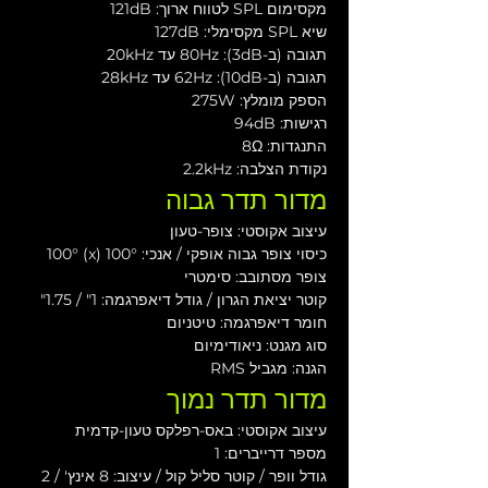
מקסימום SPL לטווח ארוך: 121dB
שיא SPL מקסימלי: 127dB
תגובה (ב-3dB): 80Hz עד 20kHz
תגובה (ב-10dB): 62Hz עד 28kHz
הספק מומלץ: 275W
רגישות: 94dB
התנגדות: 8Ω
נקודת הצלבה: 2.2kHz
מדור תדר גבוה
עיצוב אקוסטי: צופר-טעון
כיסוי צופר גבוה אופקי / אנכי: 100° (x) 100°
צופר מסתובב: סימטרי
קוטר יציאת הגרון / גודל דיאפרגמה: 1" / 1.75"
חומר דיאפרגמה: טיטניום
סוג מגנט: ניאודימיום
הגנה: מגביל RMS 
מדור תדר נמוך
עיצוב אקוסטי: באס-רפלקס טעון-קדמית
מספר דרייברים: 1
גודל וופר / קוטר סליל קול / עיצוב: 8 אינץ' / 2 