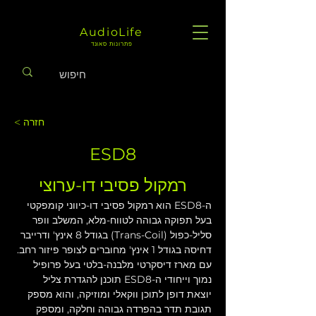
AudioLife
פתרונות סאונד
< חזרה
ESD8
רמקול פסיבי דו-ערוצי
ה-ESD8 הוא רמקול פסיבי דו-כיווני קומפקטי 
בעל תפוקה גבוהה לטווח-מלא, המשלב וופר 
סליל-כפול (Trans-Coil) בגודל 8 אינץ' ודרייבר 
דחיסה בגודל 1 אינץ' מחוברים לצופר פיזור רחב. 
עם מארז דיסקרטי מלבנה-בלטי בעל פרופיל 
נמוך וייחודי ה-ESD8 תוכנן להגדרת צליל 
יוצאת דופן לתוכן ווקאלי ומוזיקה, והוא מספק 
תגובת תדר בהפרדה גבוהה וחלקה, ומספק 