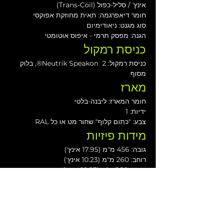
אינץ' / סליל-כפול (Trans-Coil) 
חומר דיאפרגמה: תאית מחוזקת אפוקסי
סוג מגנט: ניאודימיום
הגנה: מפסק תרמי - איפוס אוטומטי
כניסת רמקול
כניסת רמקול: 2  Neutrik Speakon®, בלוק 
מסוף
מארז
חומר המארז: ליבנה-בלטי
ידיות: 1
צבע: "כתום קלוף" שחור מט או כל RAL
מידות פיזיות
גובה: 456 מ"מ (17.95 אינץ')
רוחב: 260 מ"מ (10.23 אינץ')
עומק: 260 מ"מ (10.23 אינץ')
משקל: 13 ק"ג (28.6 פאונד)
הורדות
גיליון נתונים של ESD8