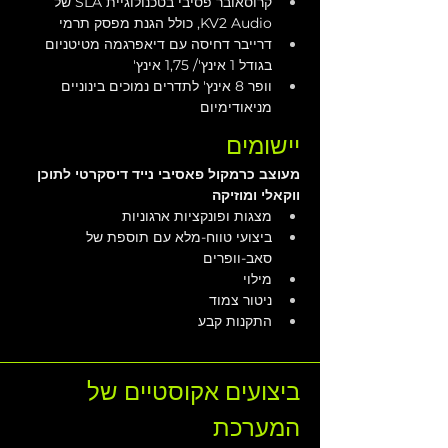
קרוסאובר פסיבי בטכנולוגיית SLA של 
KV2 Audio, כולל הגנת מפסק תרמי
דרייבר דחיסה עם דיאפרגמה מטיטניום 
בגודל 1 אינץ'/ 1,75 אינץ'
וופר 8 אינץ' לתדרים נמוכים בינוניים 
מניאודימיום
יישומים
מעוצב כרמקול פאסיבי נייד דיסקרטי לתוכן 
ווקאלי ומוזיקה
מצגות ופונקציות ארגוניות
ביצועי טווח-מלא עם תוספת של 
סאב-וופרים
מילוי
ניטור צמוד
התקנות קבע
ביצועים אקוסטיים של 
המערכת