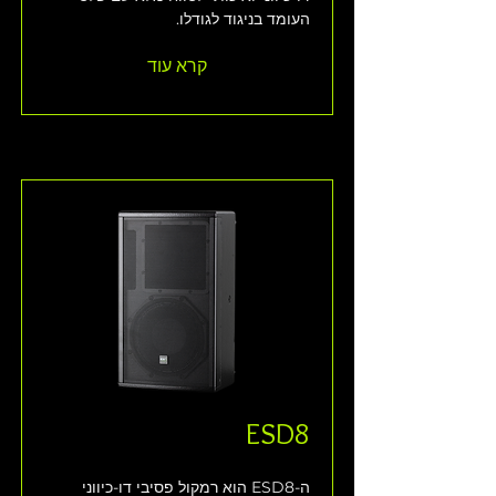
העומד בניגוד לגודלו.
קרא עוד
ESD8
ה-ESD8 הוא רמקול פסיבי דו-כיווני 