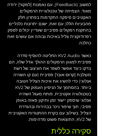
למשוב (Feedback), עם נאמנות [למקור] ירודה 
מאוד. הצמיחה של טכנולוגיית הרמקולים 
האקטיבים סיפקה התקדמות בפתרון חלק 
מהבעיות הללו; עם זאת, ישנם יתרונות כלכליים 
בהתקנת רמקולים פסיביים שעדיין יכולים לספק 
רפרודוקצית צליל באיכות גבוהה אם עושים זאת 
כהלכה.
כאשר KV2 Audio החליטה להוסיף סדרה 
פסיבית למגוון הרמקולים ההולך וגדל שלה, הם 
בדקו כיצד אפשר לשפר את העיצוב של רשת 
מוצלבת [קרוס-אובר] פסיבית (עם קו השהיה 
אנלוגי) כדי להשיג את איכות הצליל הטובה 
ביותר. בהסתמך על הניסיון העמוק של KV2 
בטכנולוגיה אקטיבית, פותח מעגל השהיה 
אנלוגי שיספק יישור זמן ותיקון פאזה באופן 
פסיבי, תוך שיפור ניכר בבהירות ובהגדרת 
הצליל. בשילוב עם בקרת ההתנגדות האקטיבית 
של KV2, התוצאות פשוט מדהימות.
סקירה כללית