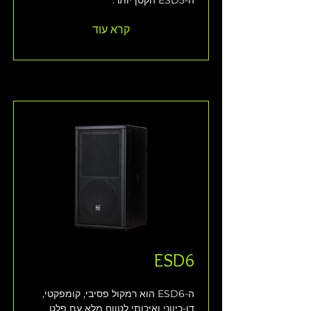
ה-ESD5 הקטן יותר. 
קרא עוד
ESD6
ה-ESD6 הוא רמקול פסיבי, קומפקטי, 
דו-כיווני ואיכותי לטווח מלא עם פלט 