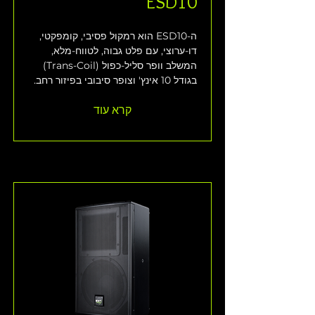
ESD10
ה-ESD10 הוא רמקול פסיבי, קומפקטי, 
דו-ערוצי, עם פלט גבוה, לטווח-מלא, 
המשלב וופר סליל-כפול (Trans-Coil) 
בגודל 10 אינץ' וצופר סיבובי בפיזור רחב.
קרא עוד