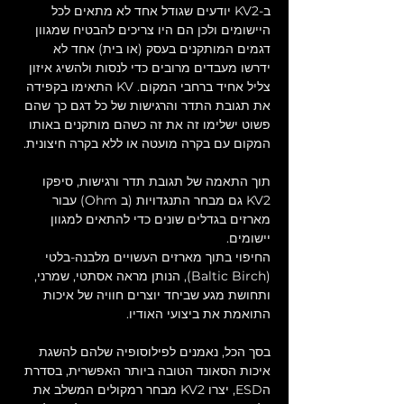
ב-KV2 יודעים שגודל אחד לא מתאים לכל 
היישומים ולכן הם היו צריכים להבטיח שמגוון 
דגמים המותקנים בעסק (או בית) אחד לא 
ידרשו מעבדים מרובים כדי לנסות ולהשיג איזון 
צליל אחיד ברחבי המקום. KV התאימו בקפידה 
את תגובת התדר והרגישות של כל דגם כך שהם 
פשוט ישלימו זה את זה כשהם מותקנים באותו 
המקום עם בקרה מועטה או ללא בקרה חיצונית.
תוך התאמה של תגובת תדר ורגישות, סיפקו 
KV2 גם מבחר התנגדויות (ב Ohm) עבור 
מארזים בגדלים שונים כדי להתאים למגוון 
יישומים.
החיפוי בתוך מארזים העשויים מלבנה-בלטי 
(Baltic Birch), הנותן מראה אסתטי, שמרני, 
ותחושת מגע שביחד יוצרים חוויה של איכות 
התואמת את ביצועי האודיו.
בסך הכל, נאמנים לפילוסופיה שלהם להשגת 
איכות הסאונד הטובה ביותר האפשרית, בסדרת 
הESD, יצרו KV2 מבחר רמקולים המשלב את 