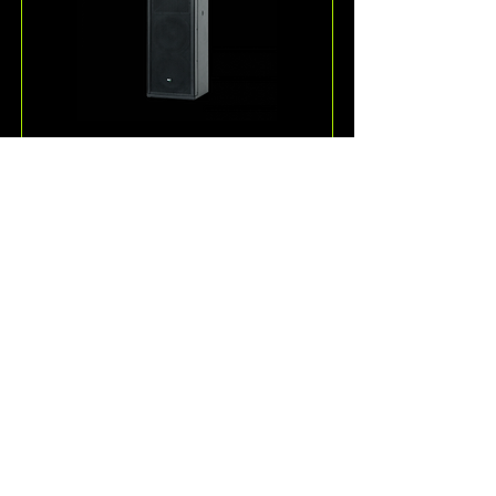
ESD36
אחד הרמקולים היותר ייחודיים ש-KV2-
Audio מציעה, ה-ESD36 הוא רמקול 
תלת-ערוצי פסיבי בטווח-מלא לתוכן 
ווקאלי ומוזיקה.
קרא עוד