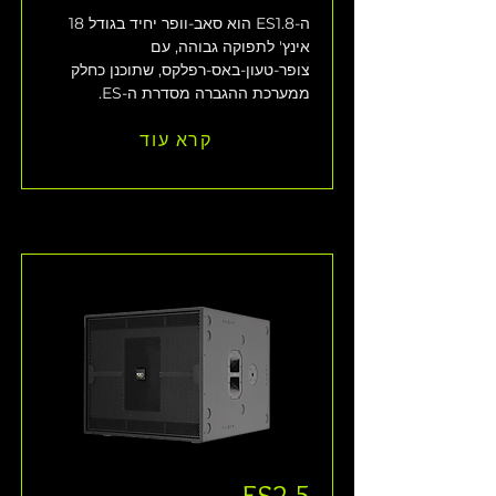
ה-ES1.8 הוא סאב-וופר יחיד בגודל 18 
אינץ' לתפוקה גבוהה, עם 
צופר-טעון-באס-רפלקס, שתוכנן כחלק 
ממערכת ההגברה מסדרת ה-ES.
קרא עוד
ES2.5