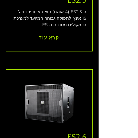
ה-ES2.5 (4 אוהם) הוא סאבוופר כפול 
15 אינץ' לתפוקה גבוהה המיועד למערכת 
הרמקולים מסדרת ה-ES.
קרא עוד
ES2.6