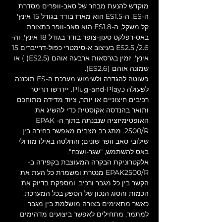
מוקדש להנעת מבחר של סאב-וופרים מסדרת 
ה-ES. ה-ES1.5 הוא מארז בודד בגודל 15 אינץ' 
קל משקל, ה-ES1.8 הוא סאב-וופר בתצורת 
באס-רפלקס טעון-צופר בודד בגודל 18 אינץ', וה-
ES2.5 /2.6 בעיצוב א-סימטרי כפול-דרייברים 15 
אינץ', זמין בגרסאות ארבעה אוהם (ES2.5) ) או 
שמונה אוהם (ES2.6).
פשוטה להגדרה ולשימוש מערכת ה-ES תוכננה 
לפעולה כPlug-and-Play. יידרשו תריסר 
רכיבים חיצוניים או יותר, ציוד מדידה מתוחכם 
ותואר בהנדסה אקוסטית כדי להשיג את 
האופטימיזציה שנבנתה בתוך ה-EPAK 
2500/R. מתג רב מצבים מאפשר בחירה בין 
שילובי סאב וופר שונים; והחלטה באילו מודולי 
באס להשתמש, "שגר-ושכח".
אלקטרוניקת הבקרה המעוצבת בקפידה ב-
EPAK2500/R מנטרת ומשמרת כל העת את 
הקשר בין כל מגבר ורכיב, ומספקת בדיוק את 
הכמות והסוג הנכון של הספק בכל המערכת. 
כאשר מתאימים בצורה מושלמת בין מגבר 
למתמר, מתחילים לאפשר ביצועים מדהימים 