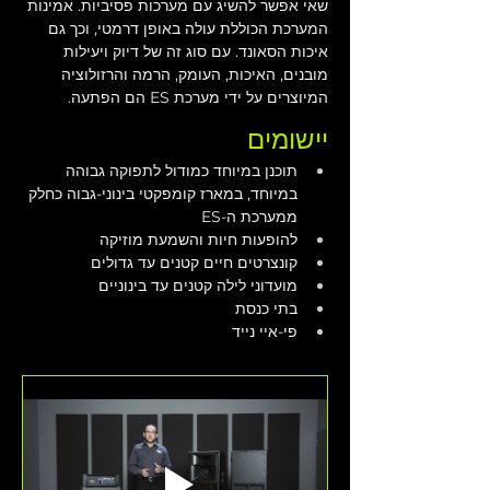
שאי אפשר להשיג עם מערכות פסיביות. אמינות 
המערכת הכוללת עולה באופן דרמטי, וכך גם 
איכות הסאונד. עם סוג זה של דיוק ויעילות 
מובנים, האיכות, העומק, הרמה והרזולוציה 
המיוצרים על ידי מערכת ES הם הפתעה. 
יישומים
תוכנן במיוחד כמודול לתפוקה גבוהה 
במיוחד, במארז קומפקטי בינוני-גבוה כחלק 
ממערכת ה-ES
להופעות חיות והשמעת מוזיקה
קונצרטים חיים קטנים עד גדולים
מועדוני לילה קטנים עד בינוניים
בתי כנסת
פי-איי נייד