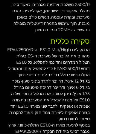
2500/R משלבת ארבעה מגברים, כאשר סינון 
מוצלב אלקטרוני, יישור זמן, אקווליזציה, הגנת 
מערכת, ובקרת עוצמה, נעשים כולם באופן 
מובנה, תוך שימוש בהמרה דיגיטלית מובילה 
בתעשייה 20MHz במידת הצורך. 
סקירה כללית
הרמקולים ES1.0 Mid/High וה-EPAK2500/R 
מהווים את הליבה של מערכת ה-ES בעלת 
הצליל המדהים והדינמי להפליא. כל ES1.0 
דורש EPAK2500/R כדי להפעיל אותו והמודול 
התלת-כיווני כולל דרייבר לתדר בינוני-נמוך 
בגודל 12 אינץ', דרייבר לתדר בינוני טעון-צופר 
בגודל 6 אינץ' ודרייבר דחיסה טיטניום בגודל 
1.75 אינץ'. ניתן לסובב את מכלול הצופר של ה-
ES1.0 על מנת להפעיל את המערכת בתצורה 
אנכית או אופקית ולחבר שני מארזי ES1.0 יחד 
בצורה אופקית ליצירת צמד חזק מאוד להקרנת 
סאונד לטווח רחוק.
בנוסף להנעת מארז ה-ES1.0 התלת-כיווני, ערוץ 
מגבר רביעי ביחידת הבקרה EPAK2500/R 