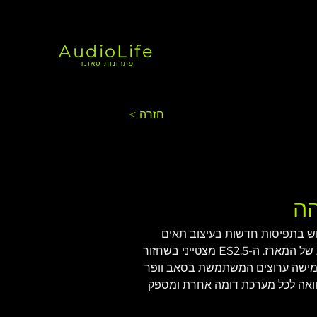
AudioLife
פתרונות סאונד
< חזרה
הה
וא סאבוופר כפול 15 אינץ' לתפוקה גבוהה המיועד למערכת הרמקולים מסדרת ה-ES. שימוש בתפיסות חדשות בעיצוב תאים 
אקוסטיים א-סימטריים בצמדים, מספק טעינת רמקולים גבוהה מאוד ופלט אינטנסיבי מטביעת רגל קטנה יחסית של המארז. ה-ES2.5 מצטייני בשחזור 
 עם תכולת חולפת גבוהה מאוד, והם אידיאליים לשימוש ביישומים לייב או כחלק ממערכת ES בחמישה ערוצים המשתמשת בסאב וופר 
ווח הדינמי הגבוה ביותר בהשוואה לכל מערכת דומה אחרת ומספק 