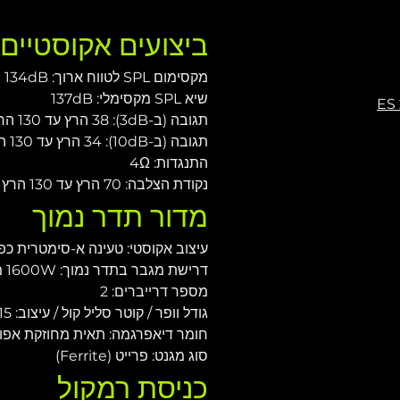
ביצועים אקוסטיי
מקסימום SPL לטווח ארוך: 134dB
שיא SPL מקסימלי: 137dB
תגובה (ב-3dB): 38 הרץ עד 130 הרץ
תגובה (ב-10dB): 34 הרץ עד 130 הרץ
התנגדות: 4Ω
נקודת הצלבה: 70 הרץ עד 130 הרץ
מדור תדר נמוך
עיצוב אקוסטי: טעינה א-סימטרית כפ
דרישת מגבר בתדר נמוך: 1600W מה-EPAK 2500/R
מספר דרייברים: 2
גודל וופר / קוטר סליל קול / עיצוב: 15 אינץ' / 4 אינץ' מבפנים מבחוץ
חומר דיאפרגמה: תאית מחוזקת אפו
סוג מגנט: פרייט (Ferrite)
כניסת רמקול