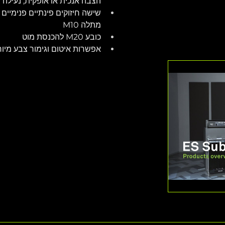
הצבה אנכית או אופקית, נעילה ו
שישה חיזוקים פינתיים פנימיים
מתלה M10
כובע M20 להכנסת מוט
אפשרות איטום וגימור צבע מיו