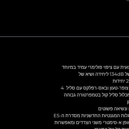
עית עם ציפוי פולימרי עמיד במיוחד
פלט מתמשך של 131dB, שיא של 134dB ליחידה ושיא של 
דרייבר 18 אינץ' לתדר נמוך עם צופר-טעון ובאס-רפלקס עם סליל  4 
פוקסי, מכלול סליל קול בטמפרטורה גבוהה 
 ונשיאה פשוטים
לות המגנטיות החדשניות מסדרת ה-ES
אופן א-סימטרי משני הצדדים ומאפשרות 