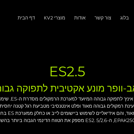
בלוג
צור קשר
אודות
KV2 מוצרי
דף הבית
ES2.5
-וופר מונע אקטיבית לתפוקה גבו
ה-ES2.5 (4 אוהם) ה
תדרים נמוכים
VHD1.21 ו-2.21. בנוסף ל-ES1.0 וה-EPAK2500/R, ה-ES2. 5/2.6 מספק את הט