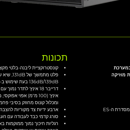
תכונות
במיוחד כדי ללוות את ה-ES1.0 כמערכת 
קונסטרוקציית ליבנה-בלטי מקצו
 מוזיקה
136dB/139dB בעת שימוש ב-2 יחידות
אינץ' (100 מ"מ) אפוי א
ומכלול קונוס מחוזק בסיבי פחמן
סדרת ה-ES
ארבע ידיות צד מקוריות להצבה
סורג קדמי כבד לעבודה עם העג
רגליות חיכוך נמוך ממוקמות ב