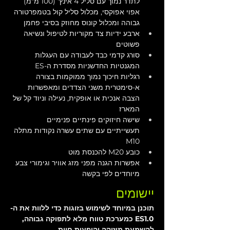
לתדר נמוך עם סליל 4 אינץ' (100 מ"מ) 
אפוי אפוקסי, מכלול סליל קול בטמפרטורה 
גבוהה ומכלול קונוס מחוזק בסיבי פחמן
ארבע ידיות צד מקוריות לטיפול ונשיאה 
פשוטים
סורג קדמי כבד לעבודה עם העגלות 
המגנטיות החדשניות מסדרת ה-ES
רגליות חיכוך נמוך ממוקמות בצורה 
א-סימטרית משני הצדדים ומאפשרות 
הצבה אנכית או אופקית, נעילה וניוד קל של 
המארז
שישה חיזוקים פינתיים פנימיים 
תעשייתיים עם שתים עשרה נקודות מתלה 
M10
כובע M20 להכנסת מוט
אפשרות הגנה מפני מזג אוויר וגימורי צבע 
מיוחדים לפי בקשה
יישומים
תוכנן במיוחד לשימוש בזוגות כדי ללוות את ה-
ES1.0 כמערכת טווח מלא לתפוקה גבוהה, 
להשמעת מוזיקה והופעות חיות