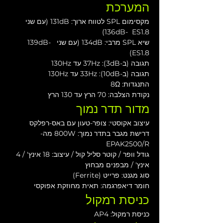
המערכת
מקסימום SPL לטווח ארוך: 131dB (עם שני 
136dB-  ES1.8)
שיא SPL מרבי: 134dB (עם שני 139dB-  
ES1.8)
תגובה (ב-3dB): 37Hz עד 130Hz
תגובה (ב-10dB): 33Hz עד 130Hz
התנגדות: 8Ω
נקודת הצלבה: 70 הרץ עד 130 הרץ
מדור תדר נמוך
עיצוב אקוסטי: צופר-טעון עם באס-רפלקס
דרישת מגבר בתדר נמוך: 800W מה-
EPAK2500/R
גודל וופר / קוטר סליל קול / עיצוב: 18 אינץ' / 4 
אינץ' / מבפנים מבחוץ
סוג מגנט: פרייט (Ferrite)
חומר דיאפרגמה: תאית מחוזקת אפוקסי
כניסת רמקול
כניסת רמקול: AP4