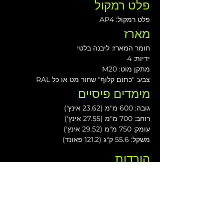
פלט רמקול
פלט רמקול: AP4
מארז
חומר המארז: ליבנה בלטי
ידיות: 4
מתקן מוט: M20
צבע: "כתום קלוף" שחור מט או כל RAL
מימדים פיסיים
גובה: 600 מ"מ (23.62 אינץ')
רוחב: 700 מ"מ (27.55 אינץ')
עומק: 750 מ"מ (29.52 אינץ')
משקל: 55.6 ק"ג (121.2 פאונד)
הורדות
מדריך למשתמש של רמקולים ES
מדריך למשתמש של תצורות ארונות ES
תלייה והנפה
גיליון נתונים ES1.8
קוד מוצר