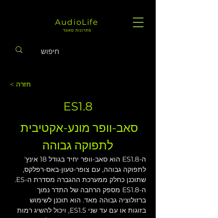
AudioLife
פתרונות סאונד
< חזרה
ES1.8
סאב-וופר מונע-אקטיבית 
לתפוקה גבוהה
ה-ES1.8 הוא סאב-וופר יחיד בגודל 18 אינץ' 
לתפוקה גבוהה, עם צופר-טעון-באס-רפלקס, 
שתוכנן כחלק ממערכת ההגברה מסדרת ה-ES. 
ה-ES1.8 מספק הרחבה של התדר נמוך 
ברזולוציה גבוהה מאד. הוא תוכנן לשימוש 
בזוגות או עם עד שני ES1.5, ויכול להשיג רמות 