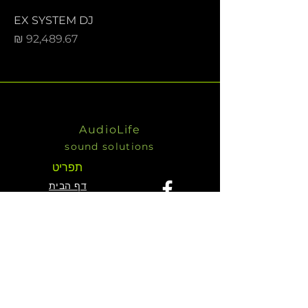
EX SYSTEM DJ
מחיר
AudioLife
sound solutions
תפריט
דף הבית
שירותים
KV2 מוצרי
אודות
צור קשר
צור קשר