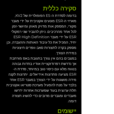
סקירה כללית
בדומה לסדרת ה-ES הפופולרית של KV2, 
מארזי ה-ESR מונעים אקטיבית על ידי מגבר 
מקורי, המספק אות מדויק מאוזן ומיושר-זמן 
לכל אחד מהרכיבים. ניתן להגביר שני רמקולי 
ESR על ידי מגבר ESR High Definition 
יחיד, המכיל את כל עיבוד האותות וההגברה, וכן 
מספק בקרה לתצורות סאב-וופרים חיצוניות 
במידת הצורך.
במצבים בהם אין צורך בתגובת באס מורחבת 
אך נדרשת רפרודוקציית אודיו בחדות גבוהה 
בטווח מלא עם כיסוי טוב במיוחד, סדרת ה-
ESR מציעה פתרונות אידיאלים. יתרונות לקנה 
מידה מושגות על ידי הצורך במגבר ESR אחד 
בלבד על מנת להפעיל מערכת סטריאו אקטיבית 
תלת ערוצית בעוד שמערכות אחרות ידרשו 
מעבדים ומגברים מרובים כדי להשיג תצורה 
דומה.
יישומים