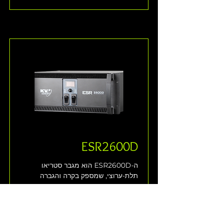
ESR2600D
ה-ESR2600D הוא מגבר סטריאו 
תלת-ערוצי, שמספק בקרה והגברה 
אקטיבית, במיוחד עבור מערכת 
הרמקולים לטווח-מלא, ESR106, שלKV2 
Audio.