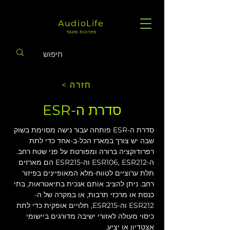
AudioLife
פתרונות סאונד
< חזרה
סדרת ה-ESR
סדרת ה-ESR פותחה עבור נישה מסוימת בשוק 
שבה יש צורך במארז הכל-ב-אחד כדי לתת 
רפרודוקציה ברורה ומפורטת על פני שטח רחב. 
ה-ESR106, ESR212 וה-ESR215 הם מארזים 
תלת ערוציים לטווח-מלא המאופיינים בפיזור 
רחב. ניתן להציב אותם אנכית בתיאטראות, בתי 
כנסת או מרכזי תרבות, או במקרה של ה-
ESR212 וה-ESR215, תלויים אופקית כדי לתת 
כיסוי מעולה לאזורי ישיבה מדורגים ביישומי 
אצטדיון או יציע.