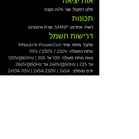
אות יציאה
פלט רמקול: שני AP6 נקבה
תכונות
רשת: אתרנט: SMNP, שרת אינטרנט
דרישות חשמל
מחבר מתח: שתי Neutrik PowerCon®
מתח הפעלה: 115V / 230V / 250V
טווח מתח פעולה: 100 עד 120V@60Hz | 205 
עד 240V@50Hz | 225 עד 260V@50Hz
זרם מומלץ: 2x10A 115V | 2x5A 230V | 2x5A 
250V
מימדים פיסיים
גובה: 177 מ"מ (6.97"), 4RU
רוחב: 481.4 מ"מ (18.95 אינץ')
עומק: 455.3 מ"מ (17.93 אינץ')
משקל: 39 ק"ג (86 פאונד)
הורדות
מדריך למשתמש של ESR3000D