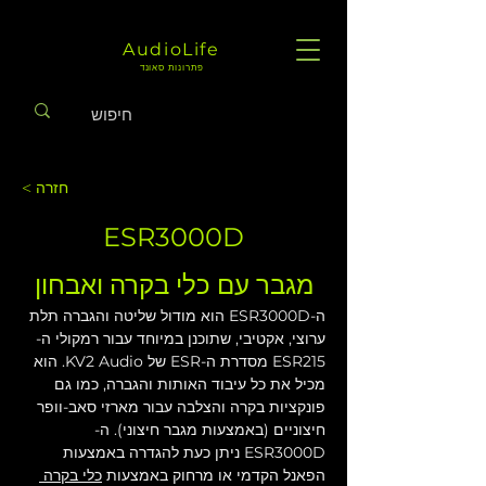
AudioLife
פתרונות סאונד
< חזרה
ESR3000D
מגבר עם כלי בקרה ואבחון
ה-ESR3000D הוא מודול שליטה והגברה תלת 
ערוצי, אקטיבי, שתוכנן במיוחד עבור רמקולי ה-
ESR215 מסדרת ה-ESR של KV2 Audio. הוא 
מכיל את כל עיבוד האותות והגברה, כמו גם 
פונקציות בקרה והצלבה עבור מארזי סאב-וופר 
חיצוניים (באמצעות מגבר חיצוני). ה-
ESR3000D ניתן כעת להגדרה באמצעות 
הפאנל הקדמי או מרחוק באמצעות 
כלי בקרה 