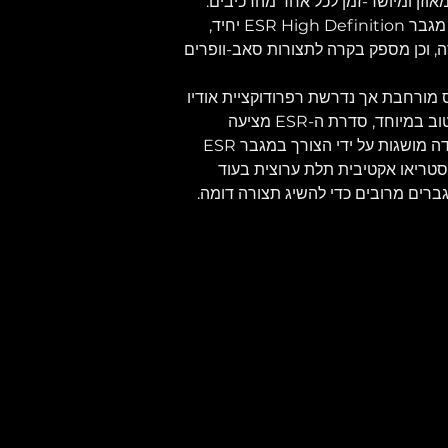
אוזן ומיושר-זמן לכל אחד מהרכיבים. 
ניתן להגביר שני רמקולי ESR על ידי מגבר ESR High Definition יחיד, 
, וכן מספק בקרה לתצורות סאב-וופרים 
מורחבת אך נדרשת רפרודוקציית אודיו 
בחדות גבוהה בטווח מלא עם כיסוי טוב במיוחד, סדרת ה-ESR מציעה 
פתרונות אידיאלים. יתרונות לקנה מידה מושגות על ידי הצורך במגבר ESR 
טריאו אקטיבית תלת ערוצית בעוד 
רים מרובים כדי להשיג תצורה דומה.