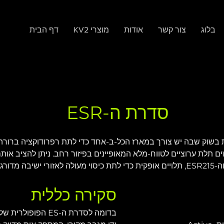
בלוג
צור קשר
אודות
KV2 מוצרי
דף הבית
סדרת ה-ESR
ה מסוימת בשוק שבה יש צורך במארז הכל-ב-אחד כדי לתת רפרודוקציה ברו
ESR וה-ESR215 הם מארזים תלת ערוציים לטווח-מלא המאופיינים בפיזור רחב. ניתן לה
סקירה כללית