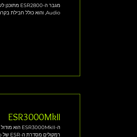
Audio, והוא כולל חבילת בקרה והגברה סטריאופונית, עם רכיבים סופר אנלוגיים מובנים. 
ESR3000MkII
ה-SR3000MkII
רמקולים מסדרת ה-ESR של KV2 Audio. 