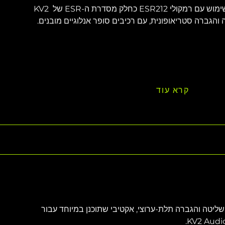
מגבר ה-ESR2800 מתוכנן לשימוש עם רמקולי ESR212 כחלק מסדרת ה-ESR של KV2 
קרא עוד
E הוא מודול שליטה והגברה תלת-ערוצי, אקטיבי שתוכנן במיוחד עבור 