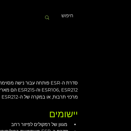
סדרת ה-ESR פותחה עבור ניש
106, ESR212
מרכזי תרבות, או במקרה של ה-ESR212 וה-ESR215, תלויים אופקית כדי לתת כיסוי מעולה לאזורי ישיבה מדורגים ביישומי אצטדיון או יציע.
יישומים
 מגוון של רמקולים לפיזור רחב