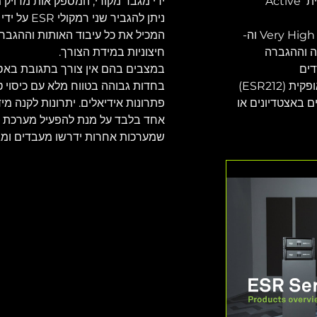
סדרת ה-ESR משתמשת בפילוסופיית Active 
ידי מגבר מקורי, המספק אות מדויק מ
משלב את טכנולגיות ה-Very High Definition וה-
המכיל את כל עיבוד האותות וההגברה
וניקה וההגברה 
חיצוניות במידת הצורך.
במצבים בהם אין צורך בתגובת באס 
ניתן להתקין רמקולי ESR אנכית או אופקית (ESR212) 
ים באצטדיונים או 
אחד בלבד על מנת להפעיל מערכת ס
שמערכות אחרות ידרשו מעבדים ומגב