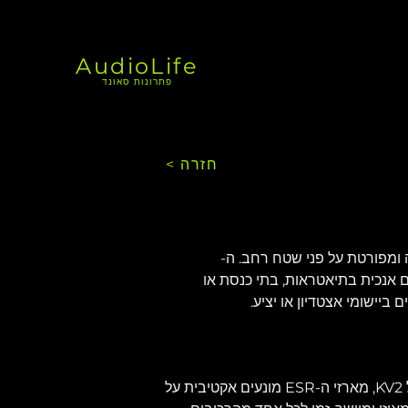
AudioLife
פתרונות סאונד
< חזרה
רה ומפורטת על פני שטח רחב. ה-
ציב אותם אנכית בתיאטראות, בתי כנסת או 
בדומה לסדרת ה-ES הפופולרית של KV2, מארזי ה-ESR מונעים אקטיבית על 