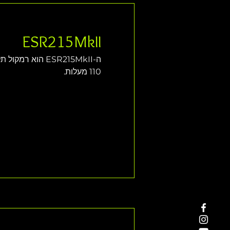
ESR215MkII
ה-ESR215MkII הו
110 מעלות.