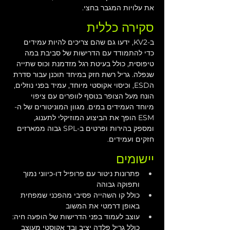
את עלויות המגבר בחצי.
סקירה כללית
ב-KV2, ידעו גם שהם צריכים להיות עמידים 
כדי להתמודד עם הדרישות של סביבת במה 
טיפוסית, כולל בעיטת רגל מזדמנת וכוס שתייה 
שנפלה. גריל רשת חזק במיחד תוכנן עבור סדרת 
הESD, וכיסוי אקוסטי מיוחד, עמיד בפני נוזלים, 
הונח מעל הצופר בנוסף לוופרים עם ציפוי 
מיוחד העמידים במים. מגוון המוניטורים של ה-
ESM הופך את הביצוע המוזיקלי לתענוג, 
ומספק בהירות ופרטים ב-SPL גבוה ממארזים 
חזקים ועמידים.
יישומים
פתרונות ניטור עם פרופיל דו-כיווני נמוך 
ותפוקה גבוהה
כולל קו השהייה פסיבי מהפכני שמפחית 
באופן דרמטי את המשוב
עוצב לעמוד בפני הדרישות של הופעה חיה: 
כולל גריל פלדה יציב ובד אקוסטי מעוצב 