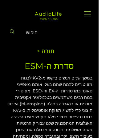
AudioLife
פתרונות סאונד
< חזרה
סדרת ה-ESM
במשך שנים אנשים ביקשו מ-KV2 לבנות 
מוניטורים לבמה שהם בעלי אותם מאפייני 
סאונד כמו סדרות  ה-EX וה-ESD. מוניטורי 
במה רבים משתמשים בטכנולוגיה אקטיבית 
מובנית או בהגברה כפולה (bi-amping) ועיבוד 
חיצוני כדי להשיג תפוקה אופטימלית. ב-KV2 
בחרנו בעיצוב פסיבי מלא תוך שימוש בהשהיה 
האנלוגית המהפכנית שלנו עבור קוהרנטיות 
פאזה מושלמת. תכונה זו מבטלת את הצורך 
בעיבוד חיצוני יקר ובהגברה כפולה, ומפחיתה 