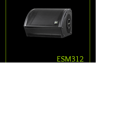
ESM312
ה-ESM312 הוא פתרון ניטור פסיבי 
לטווח מלא, בעל פרופיל נמוך, עם תפוקה 
גבוהה מאוד, בעזרת שני ניאו וופרים 
בגודל 12 אינץ' בתצורת באס-רפלקס , 
וופר בודד טעון קדמית בקוטר 6 אינץ' 
לטווח בינוני, ודריבר דחיסה 1 אינץ'. 
קרא עוד