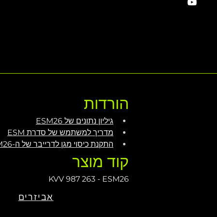
הורדות
גיליון נתונים של ESM26
מדריך למשתמש של סדרת ESM
התקנת כיסוי מגן לדרייבר של ה-ESM26
קוד מוצר
KVV 987 263 - ESM26
אביזרים