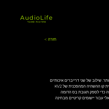
AudioLife
פתרונות סאונד
< חזרה
יותר. שילוב של שני דרייברים איכותיים 
בגודל 6 אינץ' ודרייבר דחיסה בגודל 1.75 אינץ' על צופר של 100 על 100 מעלות. ה-ESM26 משתמש בטכנולוגיית קו ההשהיה המהפכנית של KV2 
 כדי לספק תגובת בס הדומה 
מלי על הבמה ואידיאלי עבור יישומים קריטיים מבחינה 