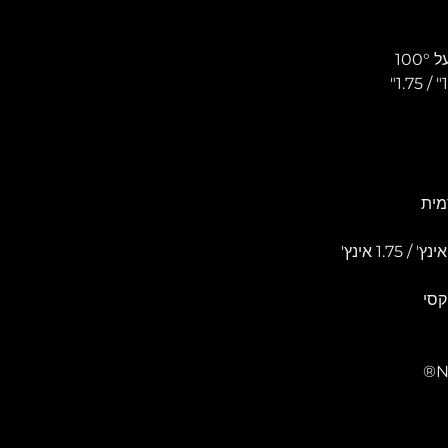
מית 
קסי