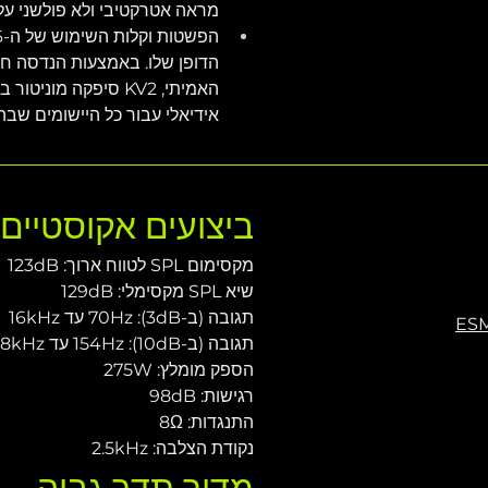
מראה אטרקטיבי ולא פולשני על
הדופן שלו. באמצעות הנדסה ח
האמיתי, KV2 סיפקה מ
אידיאלי עבור כל היישומים שבה
ביצועים אקוסטיי
מקסימום SPL לטווח ארוך: 123dB
שיא SPL מקסימלי: 129dB
תגובה (ב-3dB): 70Hz עד 16kHz
תגובה (ב-10dB): 154Hz עד 28kHz (חצי נפח - half sapce)
הספק מומלץ: 275W
רגישות: 98dB
התנגדות: 8Ω
נקודת הצלבה: 2.5kHz
מדור תדר גבוה