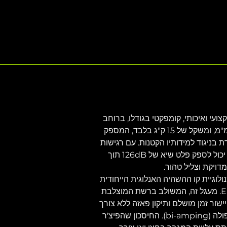
ה מקצועי ואיכותי, קומפקטי בגודלו, ברוחב 
של 374 מ"מ ובגובה של 340 מ"מ, ומשקל של 15 ק"ג בלבד, המספק 
בניגוד למידותיו הקטנות. עם רגישות 
של 98dB@1 וואט, ה-ESM26 יכול לספק פלט שיא של 126dB תוך 
דויקת וצליל טהור.
טכנולוגיית קו ההשהיה האנלוגית הייחודית 
של KV2 הקיימת בסדרת ה ESD. מעגל זה, המשולב ברשת המוצלבת 
שור זמן מושלם ותיקון פאזה ללא צורך 
במעבדים חיצוניים ובהגברה כפולה (bi-amping). החיסכון שהפיצ'ר 