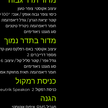
עיצוב אקוסטי: צופר-טעון
כיסוי צופר גבוה אופקי / אנכי: 100° על 100°
קוטר יציאת הגרון / גודל דיאפרגמה: 1" / 1.75"
חומר דיאפרגמה: ניטריד טיטניום
סוג מגנט: ניאודימיום
מדור בתדר נמוך
עיצוב אקוסטי: באס-רפלקס טעון-קד
מספר דרייברים: 2
גודל וופר / קוטר סליל קול / עיצוב: 6 אינץ' / 1.75 אינץ'
סוג מגנט: ניאודימיום
חומר דיאפרגמה: תאית מחוזקת אפו
כניסת רמקול
כניסת רמקול: 2  Neutrik Speakon®
הגנה
מגביל RMS: איפוס אוטומטי