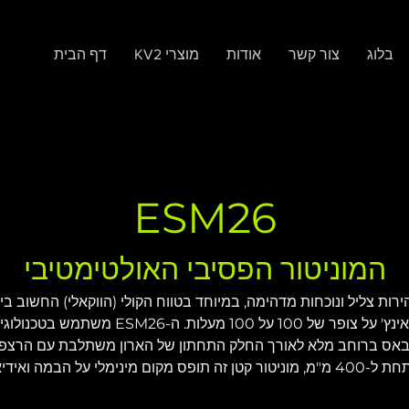
בלוג
צור קשר
אודות
KV2 מוצרי
דף הבית
ESM26
המוניטור הפסיבי האולטימטיבי
 עם בהירות צליל ונוכחות מדהימה, במיוחד בטווח הקולי (הווקאלי) החשוב ב
ת באס ברוחב מלא לאורך החלק התחתון של הארון משתלבת עם הרצפה
למוניטורים בגודל כפול ממנו. עם רוחב מתחת ל-400 מ"מ, מוניטור קטן זה תופס מקום מיני