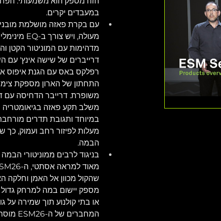
הזה מספק הוא משמעותי: הפחתת
במעבדים יקרים.
מעולה, ויש צ
דרייברים של שישה אינץ' עם הש
רפלקס באס עם הגנת איפוס אוט
התחתון של הארון מספקת צימו
משלב תקע פאזה בגיאומטריה מו
מעלות לפיזור רחב ועמוק, כך של
הבמה.
בניגוד לרבים ממוניטורי הבמה 
שהקול מכוון אל האמן וחלקה הא
מספק יישום במה למרחק גדול שה
המחברים