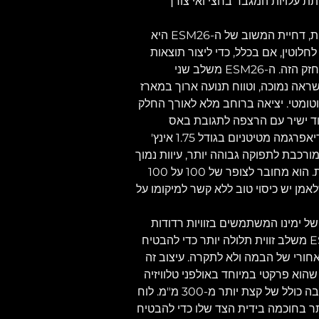
 עלויות המגבר בחצי ואי צורך 
עם בקרת פאזה מושלמת מובנית, דחיית המשוב של ה-ESM26 היא 
ורך ב-EQ מינימלי לחלוטין, אם בכלל, כדי ליצור תוצאות 
מדהימות עם המוניטור הקטן והחזק הזה. ה-ESM26 משלב שני 
ראה נמוכה, וטווח תנועה ארוך במארז 
ומטי. יציאה ברוחב מלא לאורך החלק 
ד ישיר עם הרצפה לתגובת באס 
משופרת. דרייבר הדחיסה עם דיאפרגמה מטיטניום בגודל 1.75 אינץ' 
רכבת לתפוקה גבוהה יותר, עיוות נמוך 
במיוחד ותגובת תדרים מורחבת. הוא מחובר לצופר של 100 על 100 
אמן יש כיסוי טוב ללא קשר למיקומו על 
של ימינו המשתמשים בזוויות רדודות 
מאוד למראה אסתטי, ה-ESM26 משלב זווית תלולה יותר כדי להבטיח 
חורי של הבמה ולא לתקרה. עיצוב זה 
וא פרקטי במיוחד באולפני טלוויזיה 
או בתי קולנוע תוך שמירה על גובה כולל של קצת יותר מ-300 מ"מ. לוח 
 של ה-ESM26 מוסתר בחוכמה בידית הצד שלו כדי להבטיח 