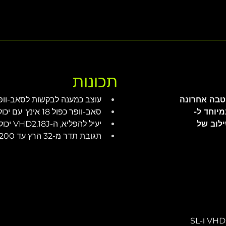
תכונות
טבה אחרונה 
עוצב כמענה לבקשות לסאב-וופ
יוחד ל-
סאב-וופר כפול 18 אינץ' עם יכולת הספק כניסה של 3200W
או בלי שילוב של 
יעיל להפליא, ה-VHD2.18J יכול לייצר רמות פלט העולה על 140dB
תגובת תדר מ-32 הרץ עד 200 הרץ