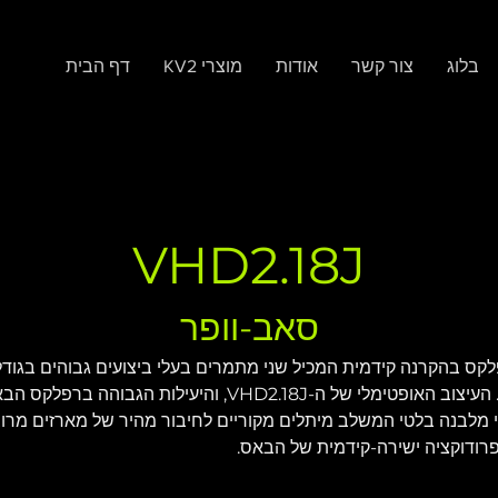
בלוג
צור קשר
אודות
KV2 מוצרי
דף הבית
VHD2.18J
סאב-וופר
תוכננו לעמוד ברמות הספק גבוהות מאוד. העיצוב האופטימלי של ה
ם אחרים בגודל 18 אינץ'. בנוי מלבנה בלטי המשלב מיתלים מקוריים לחיבור מהיר של מא
פרודוקציה ישירה-קידמית של הבאס.