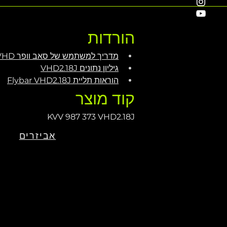
הורדות
מדריך למשתמש של סאב וופר VHD
גיליון נתונים VHD2.18J
הוראות תליית Flybar VHD2.18J
קוד מוצר
KVV 987 373 VHD2.18J
אביזרים