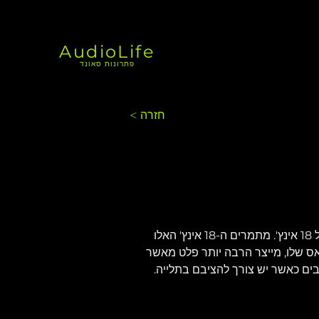
AudioLife
פתרונות סאונד
< חזרה
ה-VHD2.18J החדש הוא רמקול באס-רפלקס בהקרנה קידמית המכיל שני מתמרים בעלי ביצועים גבוהים בגודל 18 אינץ'. מתמרים ה-18 אינץ' האלו 
-VHD2.18J, והיעילות הגבוהה ברפלקס הבאס שלו, מייצר הרבה יותר פלט מאשר 
רזים מרובים כאשר יש צורך להציבם בתלייה. 