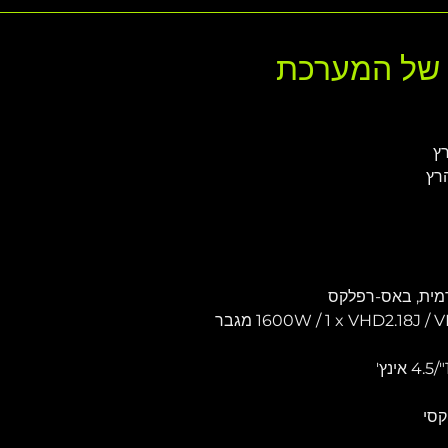
ם של המערכת
קדמית, באס-רפלקס
קסי