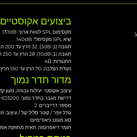
ביצועים אקוסטיי
מקסימום SPL לטווח ארוך: 137dB
שיא SPL מקסימלי: 140dB
תגובה (ב-3dB): 32 הרץ עד 200 הרץ
תגובה (ב-10dB): 28 הרץ עד 250 הרץ
התנגדות: 4Ω
נקודת הצלבה: 70 הרץ עד 150 הרץ
מדור תדר נמוך
עיצוב אקוסטי: יעילות גבוהה, טעון 
דרישת מגבר בתדר נמוך: 1600W / 1 x VHD2.18J / VHD3200 מגבר
מספר דרייברים: 2
גודל וופר / קוטר סליל קול / עיצוב: 18"/4.5 אינץ'
סוג מגנט: ניאודימיום
חומר דיאפרגמה: תאית מחוזקת אפו