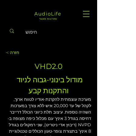
AudioLife
פתרונות סאונד
< חזרה
VHD2.0
מודול בינוני-גבוה לניוד 
והתקנות קבע
מערכת עוצמתית להקרנת-אודיו לטווח ארוך, 
לקהל של עד 20,000 איש ללא צורך במערכות 
השהיה נוספות. עיצוב תלת כיווני הכולל דרייבר 
דחיסה בגודל 3 אינץ' עם מכלול כיפה מצופה ב-
NVPD (ריבוץ אדי ניטריט), שני רמקולים בגודל 
8 אינץ' בתצורת צופר-טעון הכוללים טכנולוגיית 