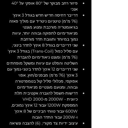
פיזור רחב מבוקר של 80° אופקי על 40° 
אנכי
דרייבר דחיסה חדיש חדש בגודל 3 אינץ' 
(76 מ"מ) טיטניום ניטריד עם מוליך פאזה 
בגיאומטריה מורכבת ומנוע מגנטי 
מניאודימיום לתפוקה גבוהה יותר, עיוות 
נמוך במיוחד ותגובת תדר מורחבת
שני דרייברים בגודל 8 אינץ' לתדר בינוני, 
עם סליל כפול (Trans-Coil) בגודל 3 אינץ' 
(76 מ"מ) ומגנט ניאודימיום להגברת 
השליטה והפלט עם עיוות ומשקל מופחתים
שני דרייברים 12 אינץ' לתדר בינוני-נמוך עם 
3 אינץ' (76 מ"מ) מבפנים/חוץ, אפוי 
אפוקסי, מכלולי סליל קול בטמפרטורה 
גבוהה, ומנועם מגנטיים מניאודימיום
דרישות-חשמל להגברה אקטיבית תלת 
כיוונית - 2000W מ-VHD 2000 
המספקת 1200W עבור 12 אינץ' נמוכים, 
600W עבור טווחי הביניים של 8 אינץ' 
ו-200W עבור התדר הגבוה
עיצוב ידיות צד מקורי, (6) להצבה ונשיאה 