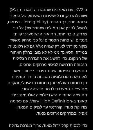
ב-KV2, אנו מאמינים שההגדרה (הגדרת צליל) 
שווה למרחק, וככל שאיכות השעתוק של המקור 
גבוהה יותר, כך ההבנה (Intelgibility - היכולת, 
למשל, להבין את המילים שהזמר שר) על פני 
מרחק, טובה יותר. התיאוריה שלמערכי קווים 
אנכיים יש פחות הפסדים על פני מרחק מאשר 
מקור נקודתי לא רק שגויה אלא גם לא רלוונטית 
במידה והסאונד ממילא לא מובן בחלק האחורי 
של המקום. כדי להשיג את ההגדרה הצלילית 
הגבוהה הדרושה לכיסוי מרחקים ארוכים, 
התמקדנו בפיתוח עיבוד היברידי ייחודי, אשר 
לוקח את הטכנולוגיות הטובות ביותר הזמינות 
הן בתחום האנלוגי והן בתחום הדיגיטלי, ומקדם 
את עיצוב המערכת לרמה חדשה לגמרי. 
התוצאה הסופית היא רזולוציה אולטימטיבית: 
סאונד ב-Very High Definition, עם פעימה 
מדויקת ואודיו קוהרנטי עד למיקום המאזין, 
אפילו במרחקים ארוכים מאוד.
כדי לכסות קהל גדול מאוד, צריך מערכת גדולה 