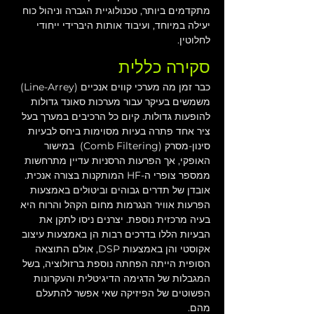
מתקדמים ביותר, טכנולוגיית הגברה וניהול כוח 
יעילה במיוחד, ועיבוד אותות היברידי ייחודי 
לחלוטין.
סקירה כללית
כבר זמן מה מערכי קווים אנכיים (Line-Arrey) 
משמשים בעיקר עבור מערכות סאונד גדולות 
להופעות גדולות. קיום כל הרכיבים במערך בעל 
ציר אחד פתרה בעיות מסוימות ביחס לבעיות 
סינון-מסרק (Comb Filtering)  במישור 
האופקי, אך הפרעות הרסניות עדיין מתרחשות 
ממספר צופרי ה-HF המותקנות בצורה אנכית. 
אובדן של תדרים גבוהים וביטולים באמצעות 
הפרעות אוויר הנגרמות מחום הקהל והרוח היא 
בעיה מרכזית נוספת. יצרנים ניסו לתקן את 
הבעיות הללו בדרכים רבות הן באמצעות עיצוב 
אקוסטי והן באמצעות DSP, אולם התוצאה 
הסופית הייתה הפחתה נוספת ברזולוציה, בשל 
המגבלות של הדגימה הדיגיטלית והעקרונות 
הפשוטים של הפיזיקה שאי אפשר להתעלם 
מהם.