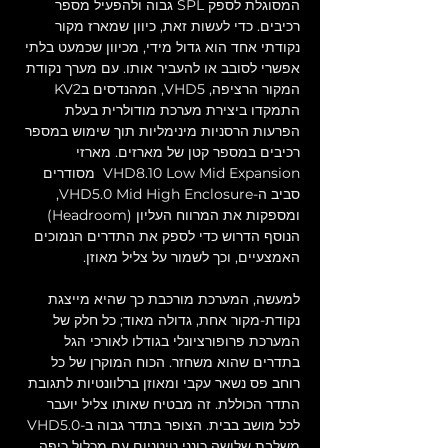
המסוגלת לספק SPL גבוה ולהפעיל מספר 
רכיבים. כדי לעשות זאת, כיוון שמארז מקור 
נקודתי אחד הוא גדול מידי, מכיוון שכמעט בלתי 
אפשרי לסובב או להעביר אותו. עם מערך נקודת 
המקור הרציפה, VHD5, המהנדסים בKV2 
התמקדו ביצירת מערכת מודולרית בעלת 
הפרעות הרסניות מינימליות תוך שימוש במספר 
רכיבים במספר קטן של מארזים. מארזי 
VHD8.10 Low Mid Expansion  מסודרים 
סביב ה-VHD5.0 Mid High Enclosure, 
ומספקות את המרווח העליון (Headroom) 
הנוסף הדרוש כדי לספק את התדרים הנמוכים 
האמצעיים, וכך לשמור על צליל מאוזן. 
למעשה, המערכת מורכבת כך שהיא מייצגת 
נקודת-מקור אחת, גדולה מאוד; כל חלק של 
המערכת פרופורציונלי בגודלו לאורכי הגל 
בתדרים שהוא משחזר. הכוח המוקרן של כל 
רוחב פס נשאר עקבי ומאוזן ברלוונטיות לתגובת 
התדר הכוללת. זה מבטיח שאותו צליל יועבר 
לכל מושב בבית. הצופר בתדר גבוה ב-VHD5.0 
משלבת שלושה כונני טיטניום עם מכלול כיפה 