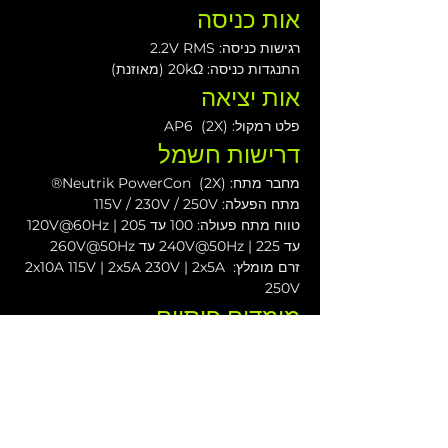
אות כניסה
רגישות כניסה: 2.2V RMS
התנגדות כניסה: 20kΩ (מאוזנת)
אות יציאה
פלט רמקול: (2X)  AP6
דרישות חשמל
מחבר מתח: (2X)  Neutrik PowerCon®
מתח הפעלה: 115V / 230V / 250V
טווח מתח פעולה: 100 עד 120V@60Hz | 205 
עד 240V@50Hz | 225 עד 260V@50Hz
זרם מומלץ: 2x10A 115V | 2x5A 230V | 2x5A 
250V
מימדים פיסיים
גובה: 177.8 מ"מ (7.0"), 4RU
רוחב: 481.4 מ"מ (18.95 אינץ')
עומק: 495 מ"מ (19.5 אינץ')
משקל: 39.2 ק"ג (86.62 פאונד)
הורדות