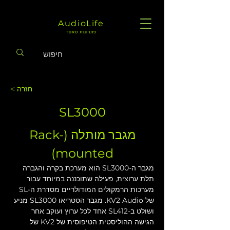
AudioLife
פתרונות סאונד
< חזרה
SL3000
מגבר מותלה (Rack-
mounted)
מגבר ה-SL3000 הוא מערכת בקרה והגברה 
תלת ערוצית, פעילה שתוכננה במיוחד עבור 
מערכות הרמקולים המודולריים מסדרת ה-SL 
של KV2 Audio. מגבר הסטריאו SL3000 מניע 
ושולט ב-SL412 אחד לכל ערוץ ועוקב אחר 
הגישה ההוליסטית הטיפוסית של KV2 של 