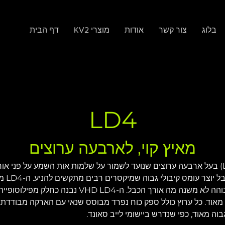
בלוג
צור קשר
אודות
KV2 מוצרי
דף הבית
LD4
מאיץ קוי, לארבעה ערוצים
ה-VHD LD4 הוא מאיץ קוי (Line Driver) בעל ארבעה ערוצים שנועד לשמור על שלמות אות השמע
בין המי
וד. כל ערוץ כולל ספק כוח נפרד מבוסס שנאי עם הארקה מבודדת. 
בוה מאוד, כפי שנדרש ביישומי לייב סאונד.