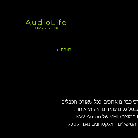
AudioLife
פתרונות סאונד
< חזרה
 על פני אורכי כבלים ארוכים. ככל שאורכי הכבלים 
קסרים והמגברים גדלים, אורך הכבל יוצר עומס קיבולי גבוה שמיקסרים רבים מתקשים להניע. ה-LD4 מבטל גלים עומדים וזיהומי אותות, 
וכתוצאה מכך מספק אות שמע באיכות גבוהה לא משנה מה אורך הכבל. ה-VHD LD4 נבנה כחלק מפילוסופיית המוצר VHD של KV2 Audio - 
המעגלים האלקטרונים נועדו לספק 