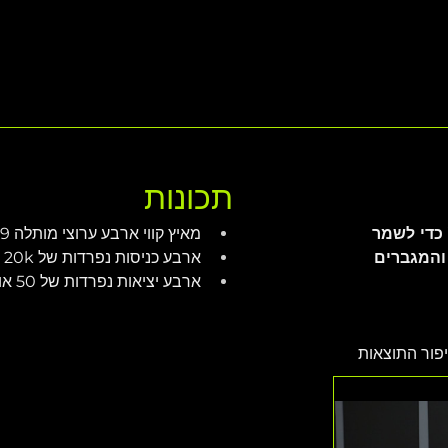
תכונות
תוכנן במיוחד כחלק ממערכת ה-VHD כדי לשמר 
מאיץ קווי ארבע ערוצי מותלה 19 אינץ' (1U)
והמגברים 
ארבע כניסות נפרדות של 20k אוהם
ארבע יציאות נפרדות של 50 אוהם
פור התוצאות