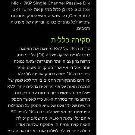
ו-JKP Single Channel Passive DI ו-Mic 
Splitter. כמו כן כלול במגוון את JKT Tone 
Generator, כלי שמע שימושי לספק פתרונות 
שיסייע לכל מהנדס בכוונון ובדיקה של מערכות 
ורכיבים.
סקירה כללית
סדרת ה-JK של KV2 מייצגת את הפסגה 
בטכנולוגיית הזרקה ישירה (DI) על ידי מתן 
מרווח גחון גבוה יותר התנגדות יציאה נמוכה 
יותר מכל די-איי אחר בשוק. זה פשוט אומר 
שסדרת ה-JK יכולה לספק אודיו צלול ללא 
עיוותים מהמקורות החמים ביותר ללא שמץ של 
הנמכת האות על פני מרחקים גדולים יותר. KV2 
ייעלו את השימוש בכוח פנטום עם ספק כוח 
מיתוג מיוחד בסדרת ה-JK כדי לאפשר הספק 
מרשים של 20 וולט של שיא הספק על המסילות 
הפנימיות. זה מאפשר לסדרת ה-JK לספק 50 
אוהם על יציאת ה-XLR, מה שמעניק יכולת 
האצה קוית אמיתית, אספקת שלמות אודיו 
גדולה יותר ויכולת לשלוח אות באיכות גבוהה פי 