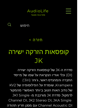
AudioLife
פתרונות סאונד
< חזרה
קופסאות הזרקה ישירה
JK
סדרת ה-JK של קופסאות הזרקה ישירה  
(DI) וכלי אודיו הנקראת על שמו של מייסד 
החברה והמהנדס ראשי, ג'ורג' (Jiri') 
Krampera, שומרת על הפילוסופיה של KV2 
של נתיב האות הטוב ביותר האפשרי מהמקור 
לרמקול. סדרת JK מורכבת מ-JK1 Single 
Channel DI, JK2 Stereo DI, JKA Single 
Channel Acoustic DI עם מסנן חריץ תהודה 