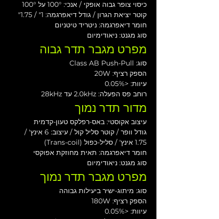
כיסוי צופר גבוה אופקי / אנכי: 100° על 100°
קוטר יציאת הגרון / גודל דיאפרגמה: 1" / 1.75"
חומר דיאפרגמה: ניטריד טיטניום
סוג מגנט: ניאודימיום
מפרט מגבר תדר גבוה
סוג: Class AB Push-Pull
הספק רציף: 20W
עיוות: <0.05%
רוחב פס הפעלה: 2.0kHz עד 28kHz
מדור תדר נמוך
עיצוב אקוסטי: באס-רפלקס טעון-קדמית
גודל וופר / קוטר סליל קול / עיצוב: 6 אינץ' / 
1.75 אינץ' / סליל-כפול (Trans-coil)
חומר דיאפרגמה: תאית מחוזקת אפוקסי
סוג מגנט: ניאודימיום
מפרט מגבר תדר נמוך
סוג: מיתוג-ישיר ביעילות גבוהה
הספק רציף: 180W
עיוות: <0.05%