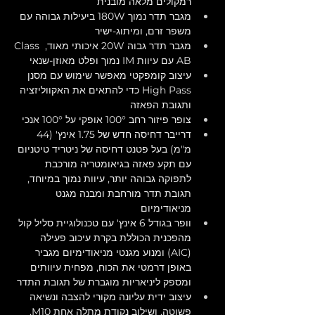
רמקולים מלאה מובנית
מגבר תדר נמוך 180W ביעילות גבוהה עם 
משפר זרם, ומיתוג-ישיר 
מגבר תדר גבוה 20W איכותי מאוד, Class 
AB עם עיוות IM נמוך ופלט מאוזן-שנאי
עיצוב קומפקטי מאפשר שימוש עם מסנן 
High Pass כדי להתאים את האקווליזציה 
ותגובת הפאזה
צופר פיזור רחב 100° אופקי על 100° אנכי
דרייבר דחיסה חדש של 1.75 אינץ' (44 
מ"מ) בעל פטנט דחיסה של ניטריד טיטניום 
עם תקע פאזה בגיאומטריה מורכבת 
לתפוקה גבוהה יותר, עיוות נמוך במיוחד, 
תגובת תדר מורחבת ומבנה מגנט 
מניאודימיום
וופר בגודל 6 אינץ' עם טכנולוגיית סליל קול 
מהפכנית הכוללת בקרת עיכוב פעילה 
(AIC) ומנוע מגנטי מניאודימיום מגביר 
באופן דרמטי את הכוח, מפחית עיוותים 
ומספק ליניאריות מוגברת של תגובת התדר
עיצוב ידית עליונה מקורי להצבה ונשיאה 
פשוטה, ושילוב נקודת מתלה אחת M10, 