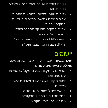
נקודת תושבת OmnimountTM וארבע 
נקודות M6
נקודות M10 צדדיות ותחתונות נוספות 
עבור תושבת גמישה, תלייה ואפשרויות 
התקנה אחרות
אביזר התקנת מוט קל מתחבר לחלק 
האחורי של היחידה
מחווני LED עבור נוכחות אות, מגביל 
RMS, מצב תרמי ומצב הפעלה
יישומים
תוכנן במיוחד עבור רפרודוקציה של מוזיקה 
מוקלטת ביישומים קטנים
מתאים להתקנות קבע כרמקול עצמאי או 
עם סאב-וופר
כיסוי היקפי מעולה עבור מערכות KV2 
ראשיות
פי-איי נייד ליישומי מולטימדיה
פתרונות ניטור במה קומפקטיים
ניטור אולפן ביתי ומקצועי