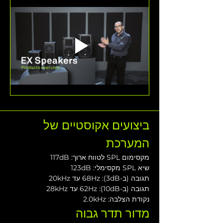
ביצועים אקוסטיים של 
המערכת
מקסימום SPL לטווח ארוך: 117dB
שיא SPL מקסימלי: 123dB
תגובה (ב-3dB): 68Hz עד 20kHz
תגובה (ב-10dB): 62Hz עד 28kHz
נקודת הצלבה: 2.0kHz
מדור תדר גבוה