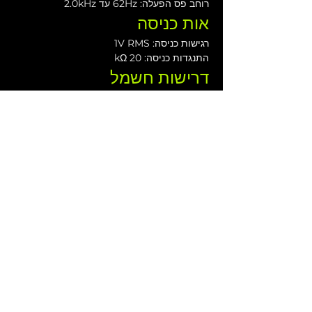
רוחב פס הפעלה: 62Hz עד 2.0kHz
אות כניסה
רגישות כניסה: 1V RMS
התנגדות כניסה: 20 kΩ
דרישות חשמל
מחבר מתח: Neutrik PowerCon®
טווח מתח פעולה: 100 עד 120V @ 60Hz | 
230 עד 250V @ 50Hz |
זרם מומלץ: 2.5A 115V | 1.25A 230V
מארז
חומר המארז: ליבנה-בלטי
ידיות: 1
מתקן מוט: אופציונלי - מתאם מעמד EX6
צבע: "כתום קלוף" שחור מט או כל RAL
מידות פיזיות
גובה: 395 מ"מ (15.55 אינץ')
רוחב: 220 מ"מ (8.66 אינץ')
עומק: 274 מ"מ (10.78 אינץ')
משקל: 12 ק"ג (26.4 פאונד)