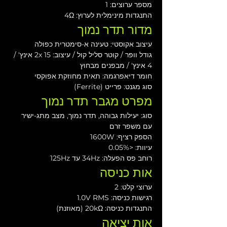
מספר ערוצים: 1
התנגדות מינימלית לערוץ: 4Ω
מדור תדר נמוך
עיצוב אקוסטי: טעינה א-סימטרית כפולה
גודל וופר / קוטר סליל קול / עיצוב: 2x 15 אינץ' / 
4 אינץ' / מבפנים מבחוץ
חומר דיאפרגמה: תאית מחוזקת אפוקסי
סוג מגנט: פרייט (Ferrite)
מפרט מגבר תדר נמוך
סוג: יעילות גבוהה, תדר נמוך, מצב מתג-ישיר 
עם משפר זרם
הספק רציף: 1600W
עיוות: <0.05%
רוחב פס הפעלה: 34Hz עד 125Hz
אות כניסה
ערוצי קלט: 2
רגישות כניסה: 1.0V RMS
התנגדות כניסה: 20kΩ (מאוזנת)
אות יציאה