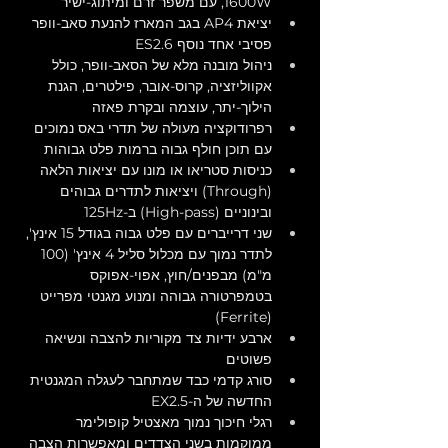
1600W, עם משפר זרם ומיתוג-ישיר 
יציאת AP4 בגב המארז להנעת סאב-וופר 
פסיבי אחד נוסף ES2.6
ניהול מובנה מלא של הסאב-וופר, כולל 
אקווליזציה, קרוס-אובר, פילטרים, הגנת 
הילוך-יתר, עוצמה ובקרת פאזה
רפרודוקציה מעולה של תדרי באס נמוכים 
עם תוכן חולף גבוה ברמות פלט גבוהות
כניסות סטריאו או מונו עם יציאות הלאה 
(Through) ויציאות לתדרים גבוהים 
ובינוניים (High-pass) ב-125Hz
שני דרייברים עם פלט גבוה בגודל 15 אינץ', 
לתדר נמוך עם מכלול סליל 4 אינץ' (100 
מ"מ) מבפנים/חוץ, אפוי-אפוקס 
בטמפרטורה גבוהה ומנוע מגנטי מפרייט 
(Ferrite)
ארבע ידיות צד מקוריות להצבה ונשיאה 
פשוטים
סורג קדמי כבד שמתחבר לעגלה המגנטית 
החדשה של ה-EX2.5
רגלי חיכוך נמוך מאצטיל קופולימר 
ממוקמות בשני הצדדים ומאפשרות הצבה 