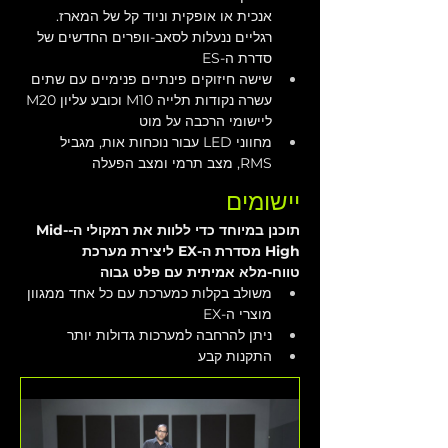
אנכית או אופקית וניוד קל של המארז. 
רגליים ננעלות לסאב-וופרים החדשים של 
סדרת ה-ES
שישה חיזוקים פינתיים פנימיים עם שתים 
עשרה נקודות תלייה M10 וכובע עליון M20 
ליישומי הרכבה על מוט
מחווני LED עבור נוכחות אות, מגביל 
RMS, מצב תרמי ומצב הפעלה
יישומים
תוכנן במיוחד כדי ללוות את רמקולי ה-Mid-
High מסדרת ה-EX ליצירת מערכת 
טווח-מלא אמיתית עם פלט גבוה
משולב בקלות כמערכת עם כל אחד ממגוון 
מוצרי ה-EX
ניתן להרחבה למערכות גדולות יותר
התקנות קבע