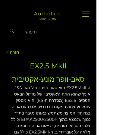
AudioLife
פתרונות סאונד
< חזרה
EX2.5 MkII
סאב-וופר מונע-אקטיבית
ה-EX2.5MkII הוא סאב-וופר כפול בגודל 15 
אינץ' שהוא האח ה'אקטיבי' של מודול הבאס 
הפסיבי ES2.6 (מסדרת ה-ES). הוא מספק 
עומק ועוצמה במקום בו נדרש פלט באס גבוה 
במיוחד. המוצר משתמש באותו מגבר בתדר 
נמוך שנמצא בתוך EPAK2500/2500R וכולל 
צלבי סטריאו מובנים, יציאות גבוהות והגנה 
מלאה על אוברדרייב. ה-EX2.5MkII כולל גם 