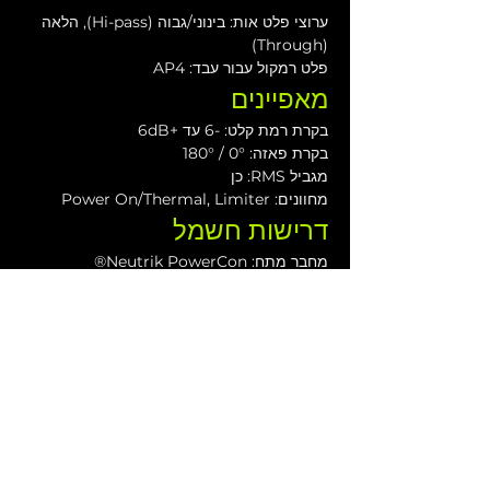
ערוצי פלט אות: בינוני/גבוה (Hi-pass), הלאה 
(Through)
פלט רמקול עבור עבד: AP4
מאפיינים
בקרת רמת קלט: -6 עד +6dB
בקרת פאזה: 0° / 180°
מגביל RMS: כן
מחוונים: Power On/Thermal, Limiter
דרישות חשמל
מחבר מתח: Neutrik PowerCon®
מחבר מתח פלט: Neutrik PowerCon®
מתח הפעלה: 115V / 230V / 250V
טווח מתח פעולה: 100 עד 120V@60Hz | 205 
עד 240V@50Hz | 225 עד 260V@50Hz
זרם מומלץ: 16A 115V | 8A 230V | 8A 250V
מארז
חומר המארז: ליבנה-בלטי
ידיות: 4
מתקן מוט: M20