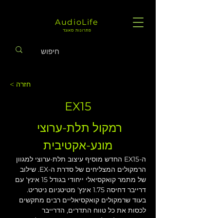
AudioLife
פתרונות סאונד
< חזרה
EX15
רמקול תלת-ערוצי 
מונע-אקטיבית
ה-EX15 החדש מוסיף עיצוב תלת-ערוצי למגוון 
הרמקולים המצליחים של סדרת ה-EX. שילוב 
של מתמר קואקסיאלי ייחודי בגודל 15 אינץ' עם 
דרייבר דחיסה 1.75 אינץ' מטיטניום ניטריט. 
בעוד שרמקולים קואקסיאליים רבים מתקשים 
לכסות את כל טווח התדרים, הדרייבר 