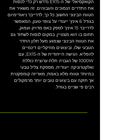
הקואקסיאלי של ה-EX15 נדרש רק כדי לכסות 
את התדרים הנמוכים והגבוהים. זה משאיר את 
הטווח הבינוני החשוב כל כך, לדרייבר ניאודימיום 
בגודל 6 אינץ' ייעודי על צופר-טעון, המאפשר 
לדרייבר 15 אינץ' לספק באס מדויק ועמוק, 
תחום בו הוא מצטיין, במקום לנסות לשחזר גם 
את הטווח הבינוני שנפגע מעל חלון התדר 
הטבעי שלו, וביצועים מוזיקליים דינמיים 
להפליא. הגישה הייחודית של ה-EX15, עם 
1000W של הגברה תלת-ערוצית כוללת 
ואלקטרוניקה ייעודית, מספקת צליל טבעי 
במיוחד וטווח-מלא באמת, מאריזה קומפקטית 
אך חזקה עם ביצועים טובים יותר מרמקולים 
רבים פי שניים בגודל.