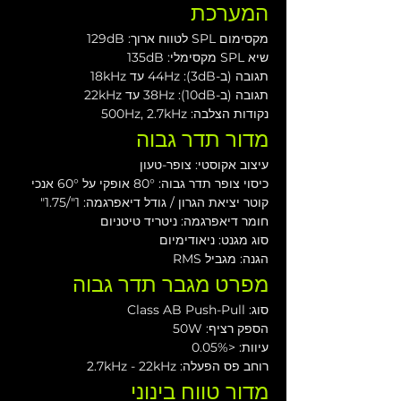
המערכת
מקסימום SPL לטווח ארוך: 129dB
שיא SPL מקסימלי: 135dB
תגובה (ב-3dB): 44Hz עד 18kHz
תגובה (ב-10dB): 38Hz עד 22kHz
נקודות הצלבה: 500Hz, 2.7kHz
מדור תדר גבוה
עיצוב אקוסטי: צופר-טעון
כיסוי צופר תדר גבוה: 80° אופקי על 60° אנכי
קוטר יציאת הגרון / גודל דיאפרגמה: 1"/1.75"
חומר דיאפרגמה: ניטריד טיטניום
סוג מגנט: ניאודימיום
הגנה: מגביל RMS
מפרט מגבר תדר גבוה
סוג: Class AB Push-Pull
הספק רציף: 50W
עיוות: <0.05%
רוחב פס הפעלה: 2.7kHz - 22kHz
מדור טווח בינוני