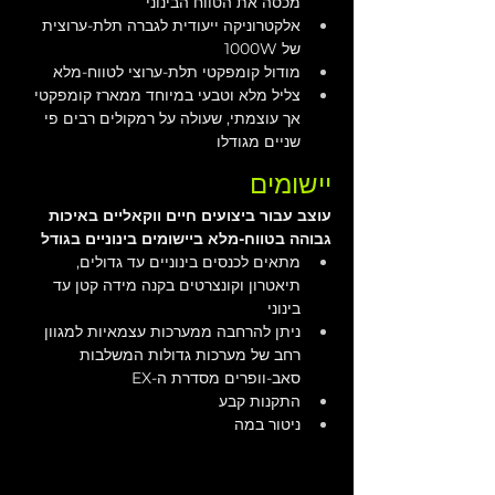
מכסה את הטווח הבינוני
אלקטרוניקה ייעודית לגברה תלת-ערוצית 
של 1000W 
מודול קומפקטי תלת-ערוצי לטווח-מלא
צליל מלא וטבעי במיוחד ממארז קומפקטי 
אך עוצמתי, שעולה על רמקולים רבים פי 
שניים מגודלו
יישומים
עוצב עבור ביצועים חיים ווקאליים באיכות 
גבוהה בטווח-מלא ביישומים בינוניים בגודל
מתאים לכנסים בינוניים עד גדולים, 
תיאטרון וקונצרטים בקנה מידה קטן עד 
בינוני
ניתן להרחבה ממערכות עצמאיות למגוון 
רחב של מערכות גדולות המשלבות 
סאב-וופרים מסדרת ה-EX
התקנות קבע
ניטור במה