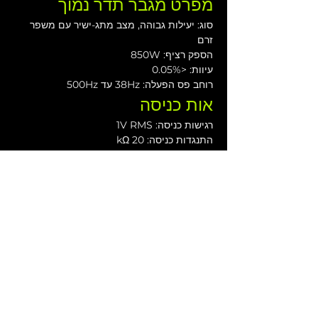
מפרט מגבר תדר נמוך
סוג: יעילות גבוהה, מצב מתג-ישיר עם משפר 
זרם
הספק רציף: 850W
עיוות: <0.05%
רוחב פס הפעלה: 38Hz עד 500Hz
אות כניסה
רגישות כניסה: 1V RMS
התנגדות כניסה: 20 kΩ
דרישות חשמל
מחבר מתח: Neutrik PowerCon®
טווח מתח פעולה: 100 עד 120V@60Hz | 205 
עד 240V@50Hz | 225 עד 260V@50Hz
זרם מומלץ: 8A 115V | 4A 230V | 4A 250V
מארז
חומר המארז: ליבנה-בלטי
ידיות: 3
תושבת מוט: 35 מ"מ
צבע: "כתום קלוף" שחור מט או כל RAL