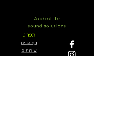
AudioLife
sound solutions
תפריט
דף הבית
שירותים
KV2 מוצרי
אודות
צור קשר
צור קשר
דויד בר-גיל
050 571 1766
תמיר בראליה
055 242 7197