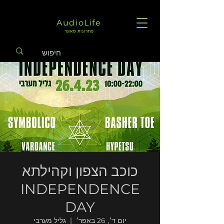
AudioLife
פתרונות סאונד
כוכב הצפון וקהילתא
INDEPENDENCE
DAY
יום ד׳, 26 באפר׳
  |  
גליל מערבי