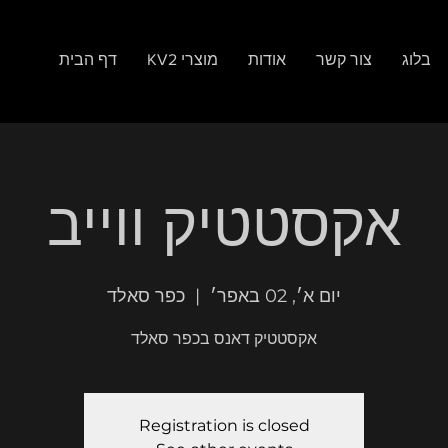
בלוג
צור קשר
אודות
KV2 מוצרי
דף הבית
אקסטטיק ווייב
יום א׳, 02 באפר׳
  |  
כפר סאלד
אקסטטיק דאנס בכפר סאלד
Registration is closed