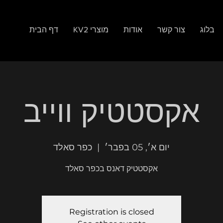
בלוג
צור קשר
אודות
KV2 מוצרי
דף הבית
אקסטטיק ווייב
יום א׳, 05 בפבר׳
  |  
כפר סאלד
אקסטטיק דאנס בכפר סאלד
Registration is closed