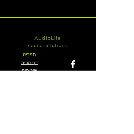
AudioLife
sound solutions
תפריט
דף הבית
שירותים
KV2 מוצרי
אודות
צור קשר
צור קשר
דויד בר-גיל
050 571 1766