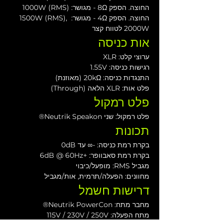
החוצה. הספק 8Ω - מגושר: 1000W (RMS)
החוצה. הספק 4Ω - מגושר: 1500W (RMS), 
2000W לטווח קצר
אות כניסה
ערוצי קלט: XLR
רגישות כניסה: 1.55V
התנגדות כניסה: 20kΩ (מאוזנת)
פלט אות: XLR הלאה (Through)
פלט רמקול
פלט רמקול: שני Neutrik Speakon® 
תכונות
בקרת רמת כניסה: -∞ עד 0dB
בקרת רמת סאבוופר: +6dB @ 60Hz
מגביל RMS: מופעל/כיבוי
מחוונים: הפעלה/תרמית, אות/מגביל
דרישות חשמל
מחבר מתח: Neutrik PowerCon®
מתח הפעלה: 115V / 230V / 250V