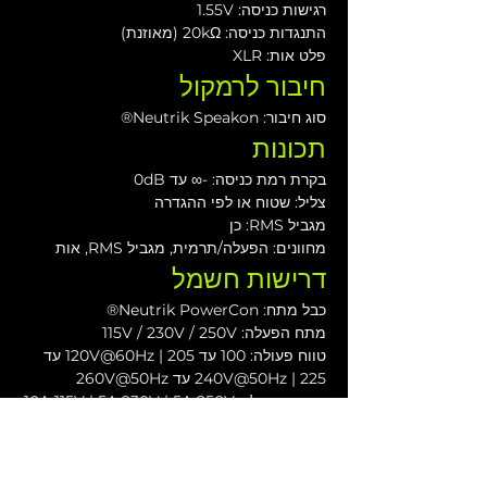
רגישות כניסה: 1.55V
התנגדות כניסה: 20kΩ (מאוזנת)
פלט אות: XLR
חיבור לרמקול
סוג חיבור: Neutrik Speakon®
תכונות
בקרת רמת כניסה: -∞ עד 0dB
צליל: שטוח או לפי ההגדרה
מגביל RMS: כן
מחוונים: הפעלה/תרמית, מגביל RMS, אות
דרישות חשמל
כבל מתח: Neutrik PowerCon®
מתח הפעלה: 115V / 230V / 250V
טווח פעולה: 100 עד 120V@60Hz | 205 עד 
240V@50Hz | 225 עד 260V@50Hz
אמפר מומלץ: 10A 115V | 5A 230V | 5A 250V
התחלה רכה: כן
הגנה: מפסק תרמי
קירור: שני מאווררים מבוקרי טמפרטורה