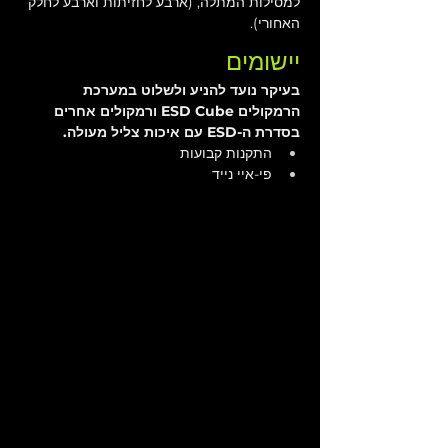
למסילות המתלה, (ארבע לחזיתות וארבע לחלק 
האחורי).
יישומים
בעיקר נועד להניע ולשלוט במערכת 
הרמקולים ESD Cube ורמקולים אחרים 
בסדרת ה-ESD עם איכות צליל מעולה.
התקנות קבועות
פי-איי נייד