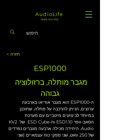
AudioLife
פתרונות סאונד
< חזרה
ESP1000
מגבר מותלה, ברזולוציה 
גבוהה
ה-ESP1000 הוא מגבר אודיאו בארבעה 
ערוצים, הניתן להרכבה על מתלה, שתוכנן 
במיוחד לביצועים מיטביים עם מערכת 
הסאב-וופר ESD1.10 וה-ESD Cube  של KV2 
Audio. היחידה מכילה ארבעה מגברים נפרדים 
של 250 וואט, שני ספקי כוח עצמאיים (שני 