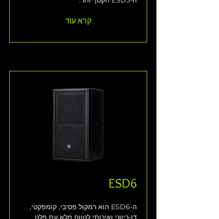
ה-ESD5 הקטן יותר. 
קרא עוד
ESD6
ה-ESD6 הוא רמקול פסיבי, קומפקטי, 
דו-כיווני ואיכותי לטווח מלא עם פלט 