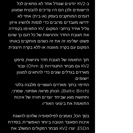
ב-KV2 יודעים שגודל אחד לא מתאים לכל 
היישומים ולכן הם היו צריכים להבטיח שמגוון 
דגמים המותקנים בעסק (או בית) אחד לא 
ידרשו מעבדים מרובים כדי לנסות ולהשיג איזון 
צליל אחיד ברחבי המקום. KV התאימו בקפידה 
את תגובת התדר והרגישות של כל דגם כך שהם 
פשוט ישלימו זה את זה כשהם מותקנים באותו 
המקום עם בקרה מועטה או ללא בקרה חיצונית.
תוך התאמה של תגובת תדר ורגישות, סיפקו 
KV2 גם מבחר התנגדויות (ב Ohm) עבור 
מארזים בגדלים שונים כדי להתאים למגוון 
יישומים.
החיפוי בתוך מארזים העשויים מלבנה-בלטי 
(Baltic Birch), הנותן מראה אסתטי, שמרני, 
ותחושת מגע שביחד יוצרים חוויה של איכות 
התואמת את ביצועי האודיו.
בסך הכל, נאמנים לפילוסופיה שלהם להשגת 
איכות הסאונד הטובה ביותר האפשרית, בסדרת 
הESD, יצרו KV2 מבחר רמקולים המשלב את 