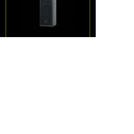
ESD36
אחד הרמקולים היותר ייחודיים ש-KV2-
Audio מציעה, ה-ESD36 הוא רמקול 
תלת-ערוצי פסיבי בטווח-מלא לתוכן 
ווקאלי ומוזיקה.
קרא עוד