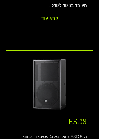
העומד בניגוד לגודלו.
קרא עוד
ESD8
ה-ESD8 הוא רמקול פסיבי דו-כיווני 