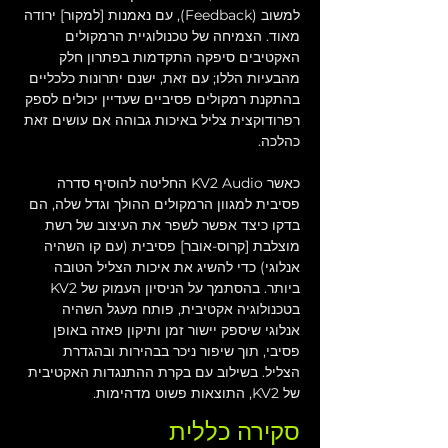
למשוב (Feedback), עם נאמנות [למקור] ירודה 
מאוד. הצמיחה של טכנולוגיית הרמקולים 
האקטיבים סיפקה התקדמות בפתרון חלק 
מהבעיות הללו; עם זאת, ישנם יתרונות כלכליים 
בהתקנת רמקולים פסיביים שעדיין יכולים לספק 
רפרודוקצית צליל באיכות גבוהה אם עושים זאת 
כהלכה.
כאשר KV2 Audio החליטה להוסיף סדרה 
פסיבית למגוון הרמקולים ההולך וגדל שלה, הם 
בדקו כיצד אפשר לשפר את העיצוב של רשת 
מוצלבת [קרוס-אובר] פסיבית (עם קו השהיה 
אנלוגי) כדי להשיג את איכות הצליל הטובה 
ביותר. בהסתמך על הניסיון העמוק של KV2 
בטכנולוגיה אקטיבית, פותח מעגל השהיה 
אנלוגי שיספק יישור זמן ותיקון פאזה באופן 
פסיבי, תוך שיפור ניכר בבהירות ובהגדרת 
הצליל. בשילוב עם בקרת ההתנגדות האקטיבית 
של KV2, התוצאות פשוט מדהימות.
סקירה כללית