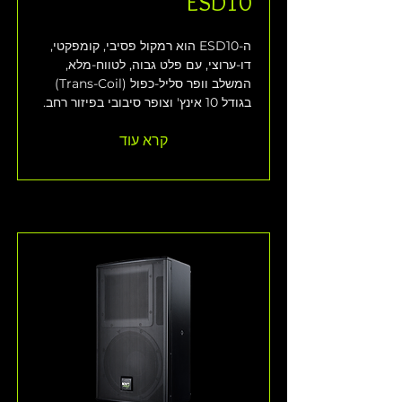
ESD10
ה-ESD10 הוא רמקול פסיבי, קומפקטי, 
דו-ערוצי, עם פלט גבוה, לטווח-מלא, 
המשלב וופר סליל-כפול (Trans-Coil) 
בגודל 10 אינץ' וצופר סיבובי בפיזור רחב.
קרא עוד