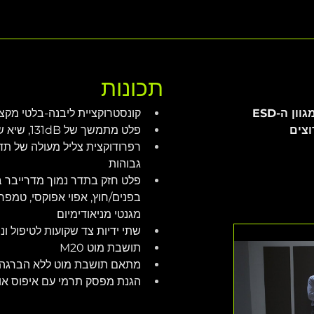
תכונות
תוכנן במיוחד כסאבוופר פסיבי לליווי מגוון ה-ESD 
קונסטרוקציית ליבנה-בלטי מקצו
וצים
פלט מתמשך של 131dB, שיא של 134dB
רפרודוקצית צליל מעולה של תד
גבוהות
בפנים/חוץ, אפוי אפוקסי, טמפרט
מגנטי מניאודימיום
שתי ידיות צד שקועות לטיפול ו
תושבת מוט M20
מתאם תושבת מוט ללא הברגה 35 מ"מ זמין כאביזר VV987290
הגנת מפסק תרמי עם איפוס או