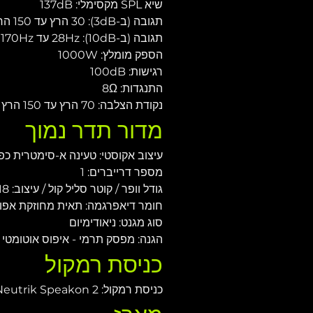
שיא SPL מקסימלי: 137dB
תגובה (ב-3dB): 30 הרץ עד 150 הרץ
תגובה (ב-10dB): 28Hz עד 170Hz
הספק מומלץ: 1000W
רגישות: 100dB
התנגדות: 8Ω
נקודת הצלבה: 70 הרץ עד 150 הרץ
מדור תדר נמוך
עיצוב אקוסטי: טעינה א-סימטרית כפ
מספר דרייברים: 1
גודל וופר / קוטר סליל קול / עיצוב: 18 אינץ' / 4 אינץ' / מבפנים מבחוץ
חומר דיאפרגמה: תאית מחוזקת אפו
סוג מגנט: ניאודימיום
הגנה: מפסק תרמי - איפוס אוטומטי
כניסת רמקול
כניסת רמקול: 2 Neutrik Speakon®, בלוק מסוף