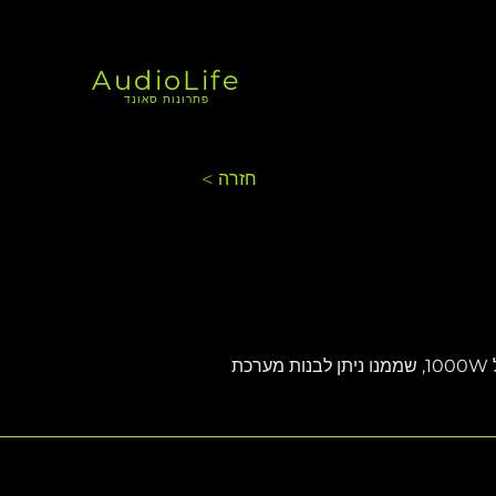
AudioLife
פתרונות סאונד
< חזרה
ה-ESD1.18 הוא הגרסה הפסיבית של ה-EX1.8 האקטיבי המדהים. ה-ESD1.18 כולל וופר ניאודימיום בהספק של 1000W, שממנו ניתן לבנות מערכת 