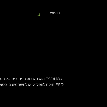
ESD חזקה להפליא, או להשתמש בו כסאב-וופר לחיזוק כל מערכת פסיבית או אקטיבית קיימת.