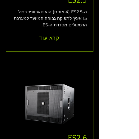
ה-ES2.5 (4 אוהם) הוא סאבוופר כפול 
15 אינץ' לתפוקה גבוהה המיועד למערכת 
הרמקולים מסדרת ה-ES.
קרא עוד
ES2.6