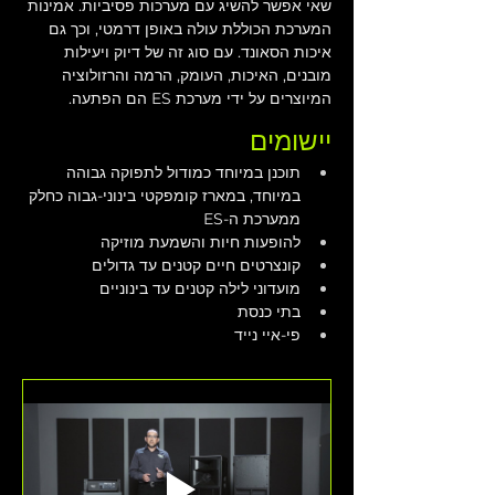
שאי אפשר להשיג עם מערכות פסיביות. אמינות 
המערכת הכוללת עולה באופן דרמטי, וכך גם 
איכות הסאונד. עם סוג זה של דיוק ויעילות 
מובנים, האיכות, העומק, הרמה והרזולוציה 
המיוצרים על ידי מערכת ES הם הפתעה. 
יישומים
תוכנן במיוחד כמודול לתפוקה גבוהה 
במיוחד, במארז קומפקטי בינוני-גבוה כחלק 
ממערכת ה-ES
להופעות חיות והשמעת מוזיקה
קונצרטים חיים קטנים עד גדולים
מועדוני לילה קטנים עד בינוניים
בתי כנסת
פי-איי נייד