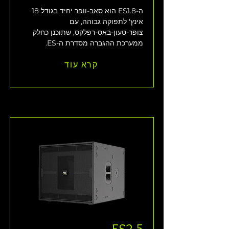
ה-ES1.8 הוא סאב-וופר יחיד בגודל 18 
אינץ' לתפוקה גבוהה, עם 
צופר-טעון-באס-רפלקס, שתוכנן כחלק 
ממערכת ההגברה מסדרת ה-ES.
קרא עוד
ES2.5