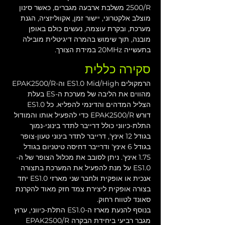
2500/R משלבת ארבעה מגברים, כאשר סינון 
מוצלב אלקטרוני, יישור זמן, אקווליזציה, הגנת 
מערכת, ובקרת עוצמה, נעשים כולם באופן 
מובנה, תוך שימוש בהמרה דיגיטלית מובילה 
בתעשייה 20MHz במידת הצורך. 
סקירה כללית
הרמקולים ES1.0 Mid/High וה-EPAK2500/R 
מהווים את הליבה של מערכת ה-ES בעלת 
הצליל המדהים והדינמי להפליא. כל ES1.0 
דורש EPAK2500/R כדי להפעיל אותו והמודול 
התלת-כיווני כולל דרייבר לתדר בינוני-נמוך 
בגודל 12 אינץ', דרייבר לתדר בינוני טעון-צופר 
בגודל 6 אינץ' ודרייבר דחיסה טיטניום בגודל 
1.75 אינץ'. ניתן לסובב את מכלול הצופר של ה-
ES1.0 על מנת להפעיל את המערכת בתצורה 
אנכית או אופקית ולחבר שני מארזי ES1.0 יחד 
בצורה אופקית ליצירת צמד חזק מאוד להקרנת 
סאונד לטווח רחוק.
בנוסף להנעת מארז ה-ES1.0 התלת-כיווני, ערוץ 
מגבר רביעי ביחידת הבקרה EPAK2500/R 