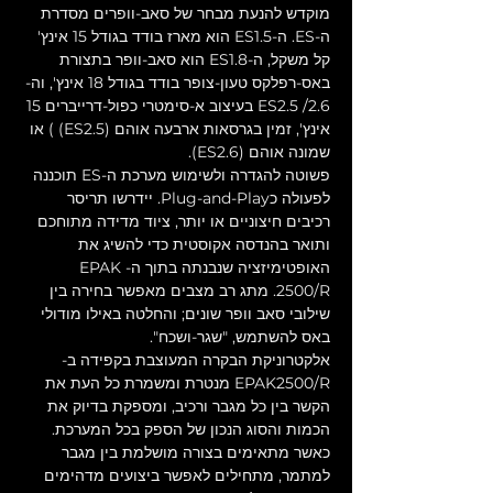
מוקדש להנעת מבחר של סאב-וופרים מסדרת 
ה-ES. ה-ES1.5 הוא מארז בודד בגודל 15 אינץ' 
קל משקל, ה-ES1.8 הוא סאב-וופר בתצורת 
באס-רפלקס טעון-צופר בודד בגודל 18 אינץ', וה-
ES2.5 /2.6 בעיצוב א-סימטרי כפול-דרייברים 15 
אינץ', זמין בגרסאות ארבעה אוהם (ES2.5) ) או 
שמונה אוהם (ES2.6).
פשוטה להגדרה ולשימוש מערכת ה-ES תוכננה 
לפעולה כPlug-and-Play. יידרשו תריסר 
רכיבים חיצוניים או יותר, ציוד מדידה מתוחכם 
ותואר בהנדסה אקוסטית כדי להשיג את 
האופטימיזציה שנבנתה בתוך ה-EPAK 
2500/R. מתג רב מצבים מאפשר בחירה בין 
שילובי סאב וופר שונים; והחלטה באילו מודולי 
באס להשתמש, "שגר-ושכח".
אלקטרוניקת הבקרה המעוצבת בקפידה ב-
EPAK2500/R מנטרת ומשמרת כל העת את 
הקשר בין כל מגבר ורכיב, ומספקת בדיוק את 
הכמות והסוג הנכון של הספק בכל המערכת. 
כאשר מתאימים בצורה מושלמת בין מגבר 
למתמר, מתחילים לאפשר ביצועים מדהימים 