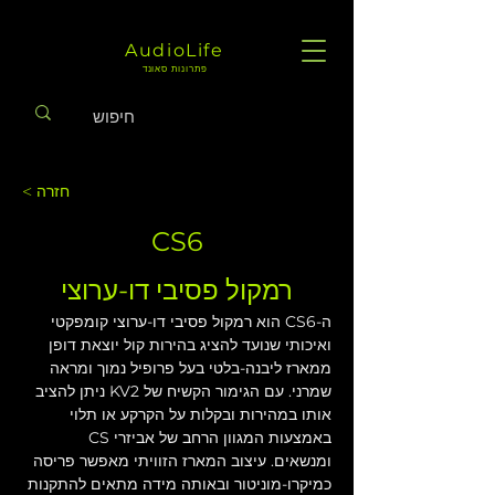
AudioLife
פתרונות סאונד
< חזרה
CS6
רמקול פסיבי דו-ערוצי
ה-CS6 הוא רמקול פסיבי דו-ערוצי קומפקטי 
ואיכותי שנועד להציג בהירות קול יוצאת דופן 
ממארז ליבנה-בלטי בעל פרופיל נמוך ומראה 
שמרני. עם הגימור הקשיח של KV2 ניתן להציב 
אותו במהירות ובקלות על הקרקע או תלוי 
באמצעות המגוון הרחב של אביזרי CS 
ומנשאים. עיצוב המארז הזוויתי מאפשר פריסה 
כמיקרו-מוניטור ובאותה מידה מתאים להתקנות 