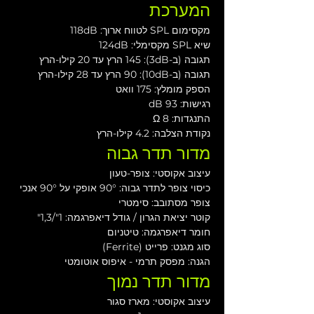
המערכת
מקסימום SPL לטווח ארוך: 118dB
שיא SPL מקסימלי: 124dB
תגובה (ב-3dB): 145 הרץ עד 20 קילו-הרץ
תגובה (ב-10dB): 90 הרץ עד 28 קילו-הרץ
הספק מומלץ: 175 וואט
רגישות: 93 dB
התנגדות: 8 Ω
נקודת הצלבה: 4.2 קילו-הרץ
מדור תדר גבוה
עיצוב אקוסטי: צופר-טעון
כיסוי צופר לתדר גבוה: 90° אופקי על 90° אנכי 
צופר מסתובב: סימטרי
קוטר יציאת הגרון / גודל דיאפרגמה: 1"/1,3"
חומר דיאפרגמה: טיטניום
סוג מגנט: פרייט (Ferrite)
הגנה: מפסק תרמי - איפוס אוטומטי
מדור תדר נמוך
עיצוב אקוסטי: מארז סגור