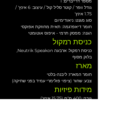
מספר דרייברים: 1
גודל וופר / קוטר סליל קול / עיצוב: 6 אינץ' / 
1.75 אינץ'
סוג מגנט: ניאודימיום
חומר דיאפרגמה: תאית מחוזקת אפוקסי
הגנה: מפסק תרמי - איפוס אוטומטי
כניסת רמקול
כניסת רמקול: ארבעה Neutrik Speakon, 
בלוק מסוף
מארז
חומר המארז: ליבנה-בלטי
צבע: שחור (ציפוי פולימרי עמיד בפני שחיקה)
מידות פיזיות
גובה: 400 מ"מ (15.75 אינץ')
רוחב: 185 מ"מ (7.28 אינץ')
עומק: 182 מ"מ (7.17 אינץ')
משקל: 8.3 ק"ג (18.30 פאונד)
הורדות