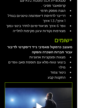
טכנולוגיית KV2 Audio SLA עם 
קרוסאובר פסיבי . 
הגנת מפסק תרמי
דרייבר לדחיסת דיאפרגמה טיטניום בגודל 
1 אינץ'/ 1.3 אינץ'
וופר 6 אינץ' מניאודימיום לתדר בינוני-נמוך
מצורפות נקודות עיגון מקיפות לתלייה  
יישומים
מעוצב כרמקול פאסיבי נייד דיסקרטי לדיבור 
עבור חברות השכרה והפקה
מצגות ופונקציות ארגוניות
ביצועי טווח-מלא עם תוספת סאב-וופרים
מילוי
ניטור צמוד
התקנות קבע